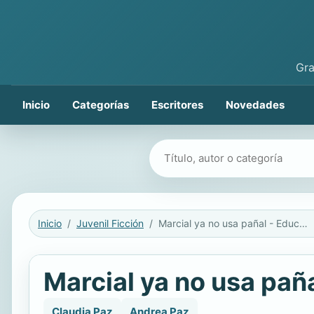
Gra
Inicio
Categorías
Escritores
Novedades
Buscar libros
Inicio
Juvenil Ficción
Marcial ya no usa pañal - Educando a mi hijo 4
Marcial ya no usa paña
Claudia Paz
Andrea Paz