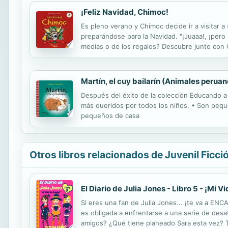
¡Feliz Navidad, Chimoc!
Es pleno verano y Chimoc decide ir a visitar 
preparándose para la Navidad. "¡Juaaa!, ¡pero s
medias o de los regalos? Descubre junto con C
¡cantar muchas, muchas veces!
Martín, el cuy bailarín (Animales peruan
Después del éxito de la colección Educando a
más queridos por todos los niños. • Son pequ
pequeños de casa
Otros libros relacionados de Juvenil Ficci
El Diario de Julia Jones - Libro 5 - ¡Mi V
Si eres una fan de Julia Jones... ¡te va a ENC
es obligada a enfrentarse a una serie de des
amigos? ¿Qué tiene planeado Sara esta vez? To