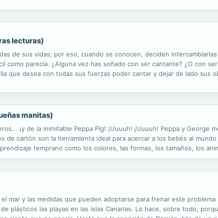
onará! Así que no te pierdas El Diario de Julia Jones - Libro 5...
ras lecturas)
rridas de sus vidas; por eso, cuando se conocen, deciden intercambiarlas
fácil como parecía. ¿Alguna vez has soñado con ser cantante? ¿O con ser
ella que desea con todas sus fuerzas poder cantar y dejar de lado sus ob
icas se caen genial y descubren que tienen algo en común: ¡las dos...
ueñas manitas)
ros... ¡y de la inimitable Peppa Pig! ¡Uuuuh! ¡Uuuuh! Peppa y George
os de cartón son la herramienta ideal para acercar a los bebés al mundo
aprendizaje temprano como los colores, las formas, los tamaños, los ani
páginas de cartón resistente, los convierten en un objeto idóneo...
 el mar y las medidas que pueden adoptarse para frenar este problema
 de plásticos las playas en las islas Canarias. Lo hace, sobre todo, po