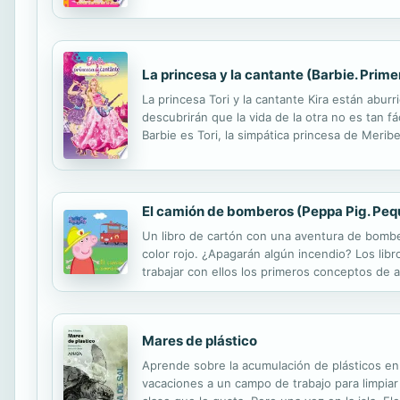
misterio es finalmente resuelto. ¡No te decepci
La princesa y la cantante (Barbie. Prime
La princesa Tori y la cantante Kira están abu
descubrirán que la vida de la otra no es tan 
Barbie es Tori, la simpática princesa de Merib
musical preferida, visita su reino, las dos ch
El camión de bomberos (Peppa Pig. Peq
Un libro de cartón con una aventura de bombe
color rojo. ¿Apagarán algún incendio? Los libr
trabajar con ellos los primeros conceptos de 
colores vivos, las esquinas redondeadas y las 
Mares de plástico
Aprende sobre la acumulación de plásticos en
vacaciones a un campo de trabajo para limpiar