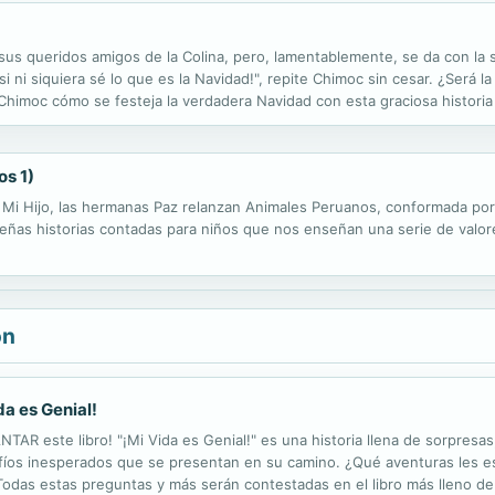
a sus queridos amigos de la Colina, pero, lamentablemente, se da con l
i ni siquiera sé lo que es la Navidad!", repite Chimoc sin cesar. ¿Será la 
himoc cómo se festeja la verdadera Navidad con esta graciosa historia q
os 1)
 Mi Hijo, las hermanas Paz relanzan Animales Peruanos, conformada por 
eñas historias contadas para niños que nos enseñan una serie de valor
ón
ida es Genial!
ANTAR este libro! "¡Mi Vida es Genial!" es una historia llena de sorpre
afíos inesperados que se presentan en su camino. ¿Qué aventuras les es
das estas preguntas y más serán contestadas en el libro más lleno de ac