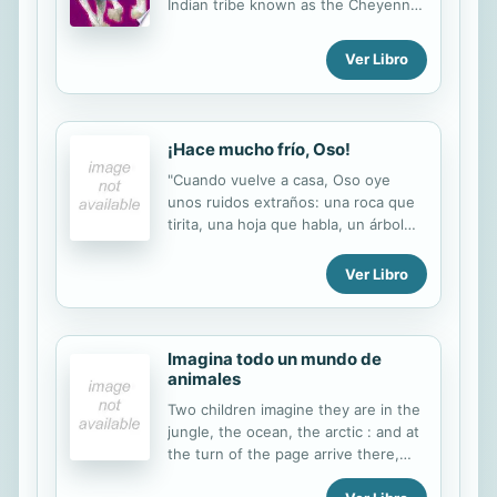
Indian tribe known as the Cheyenne,
including warrior Black Kettle and
conflicts such as the Sand Creek
Ver Libro
Massacre.
¡Hace mucho frío, Oso!
"Cuando vuelve a casa, Oso oye
unos ruidos extraños: una roca que
tirita, una hoja que habla, un árbol
que estornuda... ¿Quién se esconde
bajo las solapas?"--Back cover.
Ver Libro
Imagina todo un mundo de
animales
Two children imagine they are in the
jungle, the ocean, the arctic : and at
the turn of the page arrive there,
surrounded by the local wildlife.