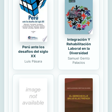
the healing powers of the body,
readers can take charge and lead
healthier, happier lives. Usando las
experiencias del autor y su
interacción con las personas que ha
trabajado, esta guía ...
Integración Y
Rehabilitación
Perú ante los
Laboral en la
desafíos del siglo
Diversidad
XX
Samuel Gento
Luis Pásara
Palacios