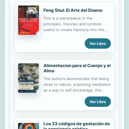
Feng Shui: El Arte del Diseno
This is a marterpiece in the
principles, theories and symbols
useful to create harmony into the
spaces. With many practical tips, the
book is the result of years of
Ver Libro
intensive research and teaching of
Feng Shui.
Alimentacion para el Cuerpo y el
Alma
The authors demonstrate that being
close to nature, practicing meditation
as a way to self knowledge, the
contact with nature elements to
Ver Libro
prevent illness and a healthy
nutrition, are the necessary tools for
living in a serenity and peace inner
self.
Los 33 códigos de gestación de
la conciencia crística