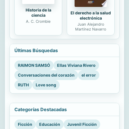
Historia de la
El derecho a la salud
ciencia
electrónica
A. C. Crombie
Juan Alejandro
Martínez Navarro
Últimas Búsquedas
RAIMON SAMSÓ
Ellas Viviana Rivero
Conversaciones del corazón
el error
RUTH
Love song
Categorías Destacadas
Ficción
Educación
Juvenil Ficción