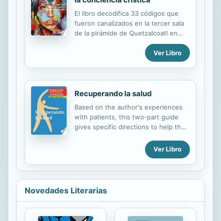
El libro decodifica 33 códigos que
fueron canalizados en la tercer sala
de la pirámide de Quetzalcoatl en
Tenochtitlán, en ellos se detalla la
Ver Libro
manera en la que el ser puede
evolucionar para alcanzar su estado
crístico
Recuperando la salud
Based on the author's experiences
with patients, this two-part guide
gives specific directions to help the
body heal itself from various
maladies, including back problems,
Ver Libro
arthritis, multiple sclerosis, breathing
ailments, eye problems, and
muscular dystrophy. This holistic
method works by taking a three-
Novedades Literarias
tiered approach that includes
physical exercises, nutrition, and a
positive mental outlook. By unlocking