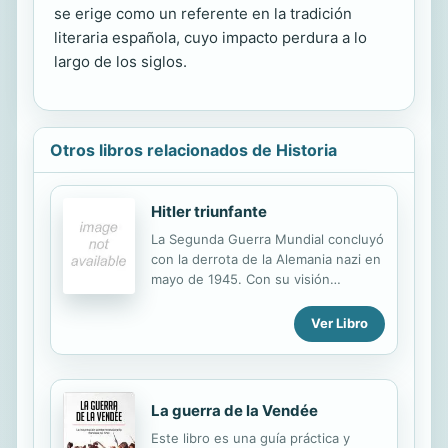
se erige como un referente en la tradición
literaria española, cuyo impacto perdura a lo
largo de los siglos.
Otros libros relacionados de Historia
Hitler triunfante
La Segunda Guerra Mundial concluyó
con la derrota de la Alemania nazi en
mayo de 1945. Con su visión
obstinada y fanática de la realidad, y
dejando tras de sí un rastro de
Ver Libro
millones de muertos, Hitler condujo a
su país al abismo. Algunas de las
decisiones personales del dictador
germano, como la ofensiva aérea
La guerra de la Vendée
contra Gran Bretaña, la invasión de la
Este libro es una guía práctica y
Unión Soviética, la renuncia a invadir