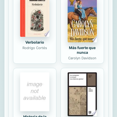
personalidad, las emociones y
relaciones del individuo. Este libro
presenta sencillas y progresivas
técnicas, que permiten aprender a
sanar y activar los chakras, aumentar
el flujo de energía y...
Verbolario
Más fuerte que
Rodrigo Cortés
nunca
Carolyn Davidson
Historia de la