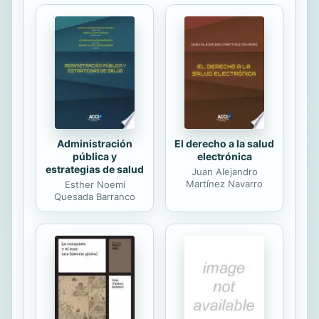
extrema derecha que por alguna
extraña razón son antinazis. Y
también pronazis. Es largo de
explicar... Mejor compra este libro y
déjate empapar por su propaganda
cual discípulo de Goebbels. Y
cuando acabes de leerlo... quémalo.
La crítica...
Administración
El derecho a la salud
pública y
electrónica
estrategias de salud
Juan Alejandro
Martínez Navarro
Esther Noemí
Quesada Barranco