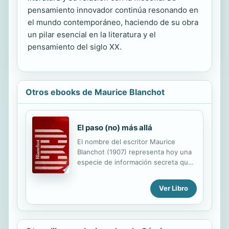
pensamiento innovador continúa resonando en
el mundo contemporáneo, haciendo de su obra
un pilar esencial en la literatura y el
pensamiento del siglo XX.
Otros ebooks de Maurice Blanchot
El paso (no) más allá
El nombre del escritor Maurice
Blanchot (1907) representa hoy una
especie de información secreta que
circula entre iniciados. Habiendo
comenzado a escribir en los años del
Ver Libro
existencialismo y la fenomenología,
antes de la segunda guerra mundial,
ha mantenido una posición
innovadora y marginal. Desde hace