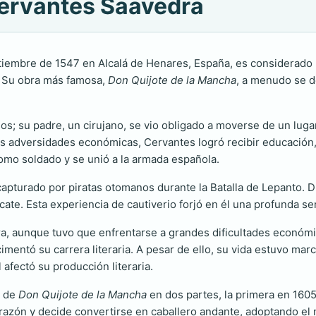
Cervantes Saavedra
ptiembre de 1547 en Alcalá de Henares, España, es considerado u
l. Su obra más famosa,
Don Quijote de la Mancha
, a menudo se 
; su padre, un cirujano, se vio obligado a moverse de un lugar a
as adversidades económicas, Cervantes logró recibir educación
 como soldado y se unió a la armada española.
apturado por piratas otomanos durante la Batalla de Lepanto. D
cate. Esta experiencia de cautiverio forjó en él una profunda sen
ra, aunque tuvo que enfrentarse a grandes dificultades económi
entó su carrera literaria. A pesar de ello, su vida estuvo marca
afectó su producción literaria.
n de
Don Quijote de la Mancha
en dos partes, la primera en 1605
 razón y decide convertirse en caballero andante, adoptando el 