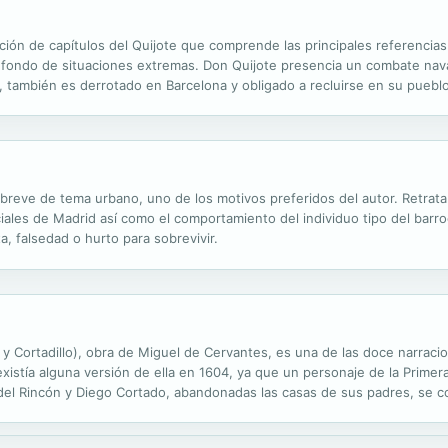
ción de capítulos del Quijote que comprende las principales referencias
 fondo de situaciones extremas. Don Quijote presencia un combate nava
d, también es derrotado en Barcelona y obligado a recluirse en su puebl
reve de tema urbano, uno de los motivos preferidos del autor. Retrata 
les de Madrid así como el comportamiento del individuo tipo del barroc
, falsedad o hurto para sobrevivir.
 y Cortadillo), obra de Miguel de Cervantes, es una de las doce narraci
xistía alguna versión de ella en 1604, ya que un personaje de la Primer
 del Rincón y Diego Cortado, abandonadas las casas de sus padres, se 
ciden acompañar a unos pasajeros a Sevilla. Allí encuentran el mundo de