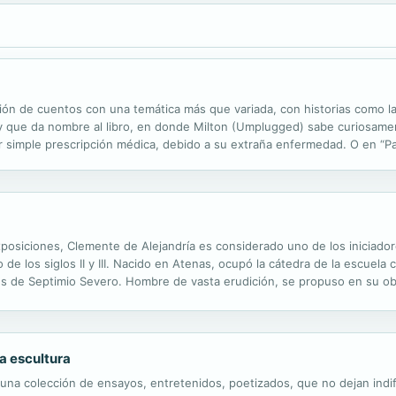
ación de cuentos con una temática más que variada, con historias como la
 y que da nombre al libro, en donde Milton (Umplugged) sabe curiosamen
or simple prescripción médica, debido a su extraña enfermedad. O en “P
oemas, Junto a otros cuentos más, que hablan de la vida,...
exposiciones, Clemente de Alejandría es considerado uno de los iniciadore
o de los siglos II y III. Nacido en Atenas, ocupó la cátedra de la escuela
es de Septimio Severo. Hombre de vasta erudición, se propuso en su ob
Versado en las filosofías platónica, pitagórica, estoica...
a escultura
una colección de ensayos, entretenidos, poetizados, que no dejan indife