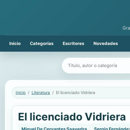
Gra
Inicio
Categorías
Escritores
Novedades
Buscar libros
Inicio
Literatura
El licenciado Vidriera
El licenciado Vidriera
Miguel De Cervantes Saavedra
Sergio Fernánde