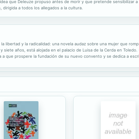
 idea que Deleuze propuso antes de morir y que pretende sensibilizar a
 dirigida a todos los allegados a la cultura.
a libertad y la radicalidad: una novela audaz sobre una mujer que romp
 siete años, está alojada en el palacio de Luisa de la Cerda en Toledo. 
 a que prospere la fundación de su nuevo convento y se dedica a escri
autobiográfico, El libro de la Vida, que deberá complacer a sus superior