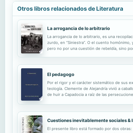
Otros libros relacionados de Literatura
La arrogancia de lo arbitrario
La arrogancia de lo arbitrario, es una recopil
zurdo, en “Siniestra”. O el cuento homónimo,
pero no por una cuestión de rebeldía, sino p
que parece ser. Además de una selección de p
El pedagogo
Por el rigor y el carácter sistemático de sus 
teología. Clemente de Alejandría vivió a caball
de huir a Capadocia a raíz de las persecucion
doctrina cristiana podían y debían armonizarse. 
Cuestiones inevitablemente sociales & l
El presente libro está formado por dos obras: 