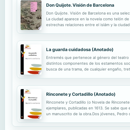
Don Quijote. Visión de Barcelona
Don Quijote. Visión de Barcelona es una selec
La ciudad aparece en la novela como telón de
estrechas relaciones entre el islám y la ciuda
andante.
La guarda cuidadosa (Anotado)
Entremés que pertenece al género del teatro b
distintos componentes de los estamentos socia
busca de una trama, de cualquier engaño, treta
Rinconete y Cortadillo (Anotado)
Rinconete y Cortadillo (o Novela de Rinconete
ejemplares, publicadas en 1613. Se sabe que e
un manuscrito de la obra.Dos jóvenes, Pedro
el camino de Toledo a Córdoba. Sin planes, de