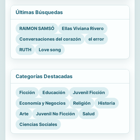
Últimas Búsquedas
RAIMON SAMSÓ
Ellas Viviana Rivero
Conversaciones del corazón
el error
RUTH
Love song
Categorías Destacadas
Ficción
Educación
Juvenil Ficción
Economía y Negocios
Religión
Historia
Arte
Juvenil No Ficción
Salud
Ciencias Sociales