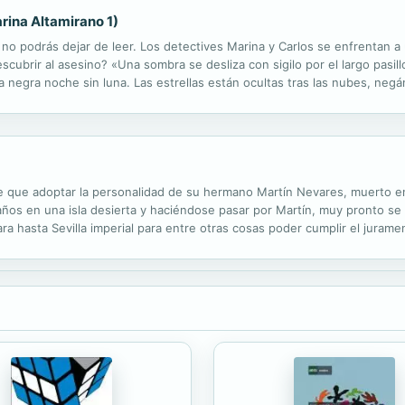
rina Altamirano 1)
 no podrás dejar de leer. Los detectives Marina y Carlos se enfrentan 
cubrir al asesino? «Una sombra se desliza con sigilo por el largo pasil
 negra noche sin luna. Las estrellas están ocultas tras las nubes, negá
eño ocupan su vigilia con libros y revistas, acurrucados en un sillón. 
tiene que adoptar la personalidad de su hermano Martín Nevares, muerto e
años en una isla desierta y haciéndose pasar por Martín, muy pronto se
evara hasta Sevilla imperial para entre otras cosas poder cumplir el jura
dias, los Curvo. El contrabandista Martin Ojo de Plata y la elegante ...