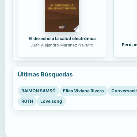
El derecho a la salud electrónica
Perú an
Juan Alejandro Martínez Navarro
Últimas Búsquedas
RAIMON SAMSÓ
Ellas Viviana Rivero
Conversacio
RUTH
Love song