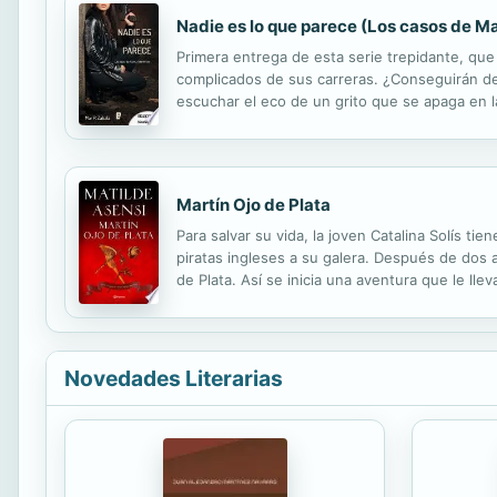
Nadie es lo que parece (Los casos de Ma
Primera entrega de esta serie trepidante, que
complicados de sus carreras. ¿Conseguirán des
escuchar el eco de un grito que se apaga en la
La ciudad duerme. Los insomnes que velan su su
Martín Ojo de Plata
Para salvar su vida, la joven Catalina Solís 
piratas ingleses a su galera. Después de dos 
de Plata. Así se inicia una aventura que le ll
con una importante familia de comerciantes a In
Novedades Literarias