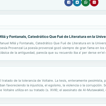
lá y Fontanals, Catedrático Que Fué de Literatura en la Unive
nuel Milá y Fontanals, Catedrático Que Fué de Literatura en la Universi
oesía Provenzal La poesía provenzal gozó siempre de gran fama en lo
clásica de la antiguedad, parecía que su recuerdo iba a' per derse en'el
 in vestigaciones prolijas, las publicaciones de los ma nuscritos la pro
l tratado de la tolerancia de Voltaire. La tesis, enteramente pesimista,
ban favoreciendo la injusticia, el egoísmo, la violencia o la corrupción. 
ue Voltaire utiliza en su tratado (s. XVIII); el asesinato de Al-Mutawakki
al-Ándalus (s. XIII), y un conflicto coetáneo...