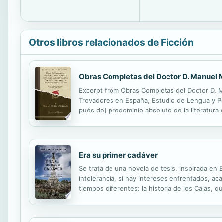
Otros libros relacionados de Ficción
Obras Completas del Doctor D. Manuel Mi
Excerpt from Obras Completas del Doctor D. Ma
Trovadores en España, Estudio de Lengua y P
pués de] predominio absoluto de la literatura 
bien puede decirse que empieza, puesto que las
Era su primer cadáver
Se trata de una novela de tesis, inspirada en E
intolerancia, si hay intereses enfrentados, aca
tiempos diferentes: la historia de los Calas, q
sublevación contra la intolerancia almohade en 