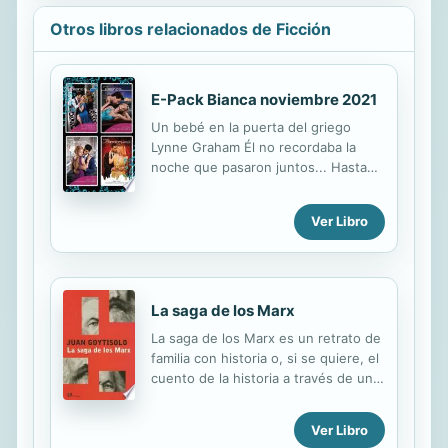
Otros libros relacionados de Ficción
E-Pack Bianca noviembre 2021
Un bebé en la puerta del griego
Lynne Graham Él no recordaba la
noche que pasaron juntos... Hasta
que, dieciocho meses después,
conoció a la consecuencia de ese
Ver Libro
encuentro. Una Navidad para la novia
del jeque Abby Green Descubriendo
su inocencia... Cuatro noches en su
cama Clare Connelly Mi acuerdo con
el multimillonario... ¡Se ha
La saga de los Marx
complicado! Cinco años de ausencia
La saga de los Marx es un retrato de
Dani Collins Ella quería ser su
familia con historia o, si se quiere, el
esposa...
cuento de la historia a través de una
familia, la de Karl Marx, filósofo
superviviente de sí mismo, que
Ver Libro
asiste indignado al derrumbe de su