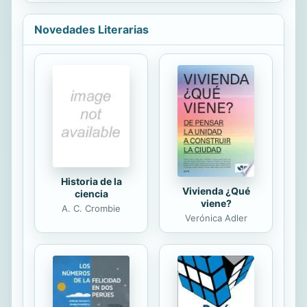
manejando. Asi empieza una
pesadilla que se va desarrollando
Novedades Literarias
con consecuencias cada vez mas
graves. Una novela imponente que
trata de lo bueno, lo malo y todo lo
que hay entre ambos, Tr3s es una
historia de suspenso psicologico que
arranca a plena velocidad y tiene al
lector desbalanceado con curiosidad
hasta la ultima pagina.
Historia de la
Vivienda ¿Qué
ciencia
viene?
A. C. Crombie
Verónica Adler