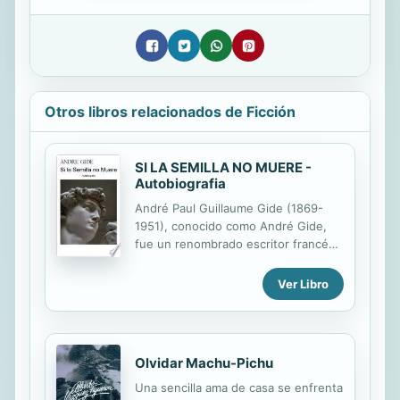
Otros libros relacionados de Ficción
SI LA SEMILLA NO MUERE -
Autobiografia
André Paul Guillaume Gide (1869-
1951), conocido como André Gide,
fue un renombrado escritor francés.
Premio Nobel de Literatura en 1947 y
fundador de la prestigiosa Editora
Ver Libro
Gallimard, André Gide es el autor de
livros memorables como: "El
Inmoralista", "Si la semilla no muore",
"La puerta Estrecha" "Los
Olvidar Machu-Pichu
Monederos Falsos", entre otros. Su
obra tiene muchos aspectos
Una sencilla ama de casa se enfrenta