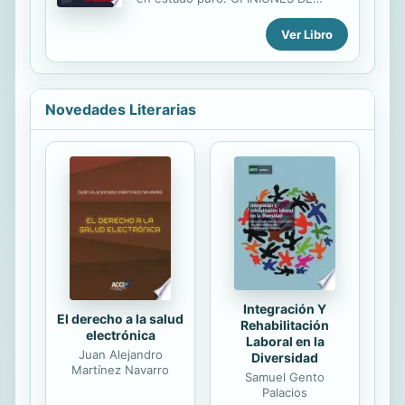
cuyos destinos son manejados
CLIENTES: Por Andrés. Muy buena.
duramente por los que tienen el
Ver Libro
Es mejor que la primera entrega.
control.
Muchas veces cuesta desarrollar
nuevas tramas o bien se hacen
repetitivas. Pero no es el caso.
Siempre he pensado que si Santiago
Novedades Literarias
Segura, u otros directores de cine
españoles, leyera este tipo de
historias intentarían comprar los
derechos. Por Isabel. Totalmente
recomendable. No me ha
decepcionado en absoluto esta
segunda parte, al contrario, me ha
enganchado exactamente igual que
la primera. Me gustan muchísimo
los...
Integración Y
El derecho a la salud
Rehabilitación
electrónica
Laboral en la
Juan Alejandro
Diversidad
Martínez Navarro
Samuel Gento
Palacios