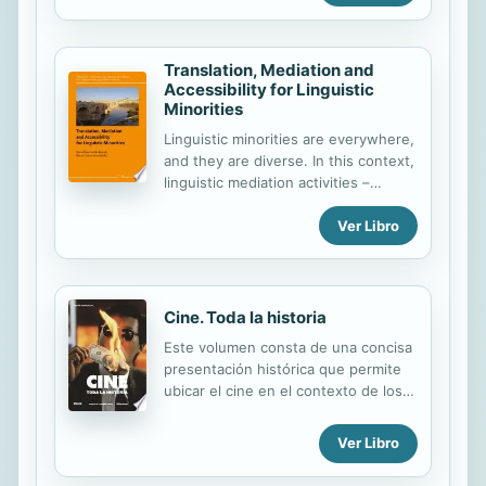
Translation, Mediation and
Accessibility for Linguistic
Minorities
Linguistic minorities are everywhere,
and they are diverse. In this context,
linguistic mediation activities –
whether translation or interpreting –
Ver Libro
are key to the social inclusion of any
kind of linguistic minority. In most
societies autochthonous linguistic
minorities coexist with
foreignspeaking minorities and
Cine. Toda la historia
people with (or without) disabilities
Este volumen consta de una concisa
who rely linguistically or medially
presentación histórica que permite
adapted on texts to access
ubicar el cine en el contexto de los
information. The present volume
cambios sociales y culturales de cada
draws on this broad understanding
etapa de su desarrollo. Organizado
of the concept of linguistic minorities
Ver Libro
cronológicamente, el libro traza la
to explore some of the newest
evolución del cine, desde los más