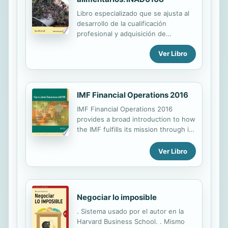
Libro especializado que se ajusta al
desarrollo de la cualificación
profesional y adquisición de
certificados de profesionalidad.
Ver Libro
Manual imprescindible para la
formación y la capacitación, que se
basa en los principios de la
cualificación y dinamización del
IMF Financial Operations 2016
conocimiento, como premisas para la
mejora de la empleabilidad y eficacia
IMF Financial Operations 2016
para el desempeño del trabajo.
provides a broad introduction to how
the IMF fulfills its mission through its
financial activities. It covers the
financial structure and operations of
Ver Libro
the IMF and also provides
background detail of the financial
statements for the IMF's activities
during the most recent financial year.
Negociar lo imposible
This publication (currently in its third
edition) updates a previous report
. Sistema usado por el autor en la
entitled Financial Organization and
Harvard Business School. . Mismo