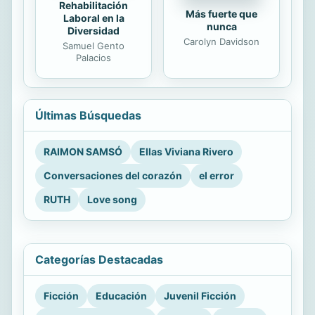
Rehabilitación
Más fuerte que
Laboral en la
nunca
Diversidad
Carolyn Davidson
Samuel Gento
Palacios
Últimas Búsquedas
RAIMON SAMSÓ
Ellas Viviana Rivero
Conversaciones del corazón
el error
RUTH
Love song
Categorías Destacadas
Ficción
Educación
Juvenil Ficción