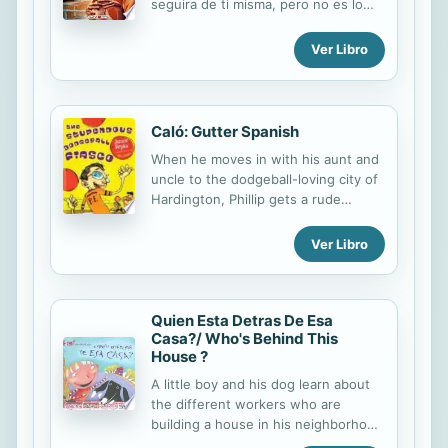
seguira de ti misma, pero no es lo
Júpiter casi sin recuerdos y con la
que crees.
inquietante sensación de que él, el
Ver Libro
griego, es el enemigo. Por suerte,
contará con el apoyo de Hazel, una
chica nacida hace más de ochenta
años, y de...
Caló: Gutter Spanish
When he moves in with his aunt and
uncle to the dodgeball-loving city of
Hardington, Phillip gets a rude
awakening to the community when
he gets a direct hit to the face by
Ver Libro
the dodgeball-champion of the town,
but Phillip doesn't won't take the
assault lying down and so takes the
bully to court to get the matter
Quien Esta Detras De Esa
Casa?/ Who's Behind This
sorted once and for all.
House ?
A little boy and his dog learn about
the different workers who are
building a house in his neighborhood
and how each person's work is