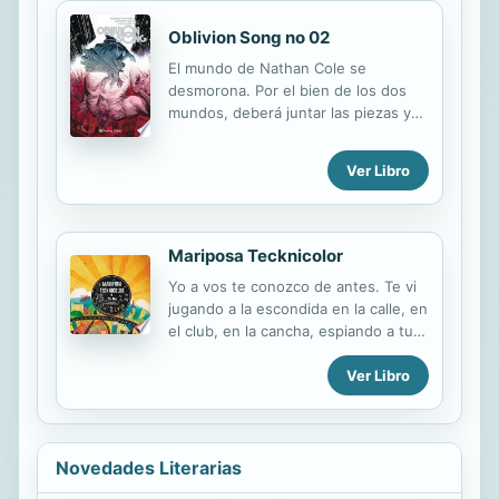
Oblivion Song no 02
El mundo de Nathan Cole se
desmorona. Por el bien de los dos
mundos, deberá juntar las piezas y
seguir adelante. Recopila OBLIVION
SONG #7-12.
Ver Libro
Mariposa Tecknicolor
Yo a vos te conozco de antes. Te vi
jugando a la escondida en la calle, en
el club, en la cancha, espiando a tu
primer amor. Pas� el tiempo, se
Ver Libro
fueron los trenes y no nos volvimos
a ver. �Y si hoy nos reencontramos
a bordo de una mariposa
tecknicolor?la marca terrible celebra
50 a�os del rock en castellano.
Novedades Literarias