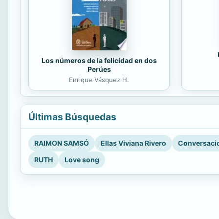
Los números de la felicidad en dos
Perúes
Enrique Vásquez H.
Últimas Búsquedas
RAIMON SAMSÓ
Ellas Viviana Rivero
Conversacio
RUTH
Love song