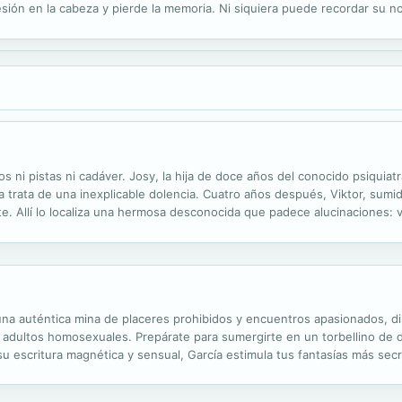
esión en la cabeza y pierde la memoria. Ni siquiera puede recordar su n
e un futuro sombrío. Sin embargo, esta decisión cambiará para siempre 
gos ni pistas ni cadáver. Josy, la hija de doce años del conocido psiquia
a trata de una inexplicable dolencia. Cuatro años después, Viktor, sumi
rte. Allí lo localiza una hermosa desconocida que padece alucinaciones
ue desaparece sin dejar rastro de la consulta del médico....
una auténtica mina de placeres prohibidos y encuentros apasionados, d
s adultos homosexuales. Prepárate para sumergirte en un torbellino de
 escritura magnética y sensual, García estimula tus fantasías más secre
 Sumisión desafía las convenciones y rompe todos los tabúes,...