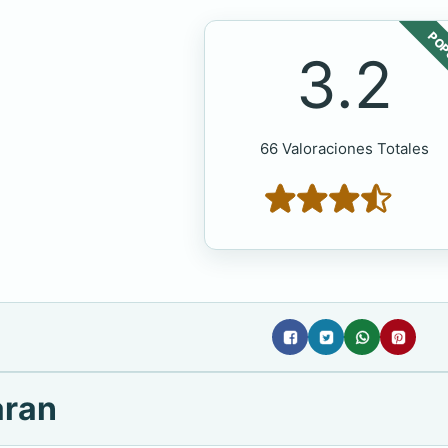
POP
3.2
66 Valoraciones Totales
aran