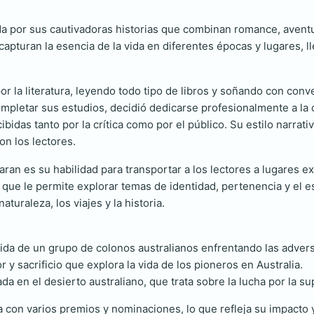
da por sus cautivadoras historias que combinan romance, aventur
apturan la esencia de la vida en diferentes épocas y lugares, ll
 la literatura, leyendo todo tipo de libros y soñando con conver
pletar sus estudios, decidió dedicarse profesionalmente a la cre
bidas tanto por la crítica como por el público. Su estilo narrati
on los lectores.
an es su habilidad para transportar a los lectores a lugares e
lo que le permite explorar temas de identidad, pertenencia y el e
uraleza, los viajes y la historia.
ida de un grupo de colonos australianos enfrentando las advers
 y sacrificio que explora la vida de los pioneros en Australia.
a en el desierto australiano, que trata sobre la lucha por la sup
da con varios premios y nominaciones, lo que refleja su impacto