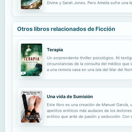
Divine y Sarah Jones. Pero Amelia sufre una l
oportunidad de cambiar su destino y escapar d
Otros libros relacionados de Ficción
Terapia
Un sorprendente thriller psicológico. Ni testi
circunstancias de la consulta del médico que l
a una remota casa en una isla del Mar del No
una niña que sufre una extraña enfermedad y q
Una vida de Sumisión
Este libro es una creación de Manuel García, 
apetitos eróticos más audaces de los lectore
erótico que arde de pasión y seducción. Con su
límites de la intimidad masculina. Una vida de