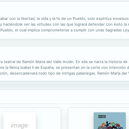
ar con la libertad, la vida y la fe de un Pueblo, solo espíritus exce
 y haciéndole ver las virtudes con las que logrará defender con éxito l
 Pueblo, el cual implica comprometerse a cumplir con unas Sagradas Le
undo y ser partícipes de la obra del Creador. Yehudáh fue un héroe cu
ra teatral de Ramón María del Valle-Inclán. En ella se narra la historia 
la Reina Isabel II de España, se presentan en la corte con intención de
ción, desencadenará todo tipo de intrigas palaciegas. Ramón María del V
ado como uno de los autores más señeros de la literatura española...