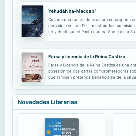
Yehudáh ha-Maccabí
Cuando una fuerza dominadora se propone acab
percibir la voz de Di-s, mostrándole su misión
un yehudí que el Pacto que ha-Shem dio a Su
para que todos podamos evolucionar en este m
Farsa y licencia de la Reina Castiza
Farsa y Licencia de la Reina Castiza es una ob
posesión de dos cartas comprometedoras sobre 
que también pretende beneficiarse de la situa
en Villanueva de Arosa en 1866. Está consider
Novedades Literarias