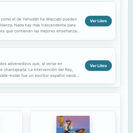
lsos como el de Yehudáh ha-Maccabí pueden
Ver Libro
a Alianza. Nada hay más trascendente para
yes que contienen las mejores enseñanzas,
yos...
de dos advenedizos que, al verse en
Ver Libro
 chantajearla. La intervención del Rey,
alle-Inclán fue un escritor español nacido