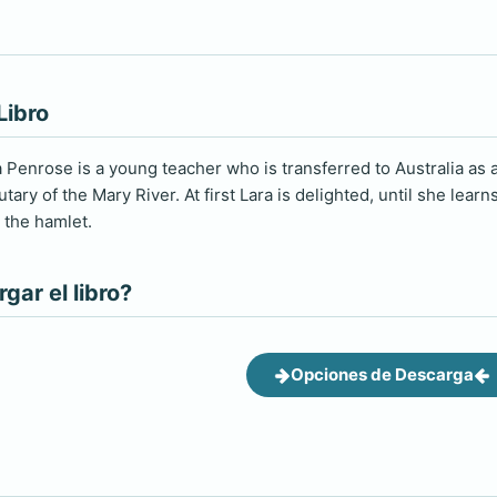
Libro
a Penrose is a young teacher who is transferred to Australia as 
ibutary of the Mary River. At first Lara is delighted, until she le
 the hamlet.
ar el libro?
Opciones de Descarga