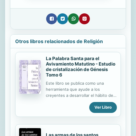
Otros libros relacionados de Religión
La Palabra Santa para el
Avivamiento Matutino - Estudio
de cristalización de Génesis
Tomo 6
Este libro se publica como una
herramienta que ayude a los
creyentes a desarrollar el hábito de
pasar un tiempo diario de
Ver Libro
avivamiento matutino con el Señor
en Su palabra. Al mismo tiempo, éste
provee un repaso parcial del
Entrenamiento de verano celebrado
en Anaheim, California, del 30 de
Las armas de los santos