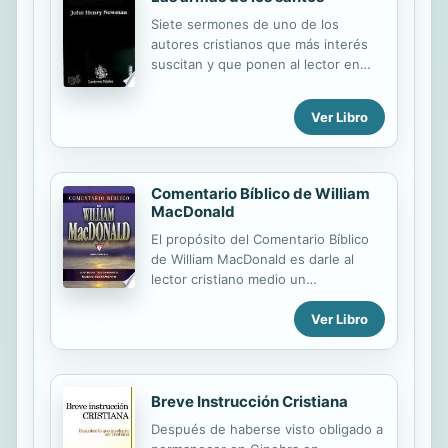
junio al 5 de julio del 2014 como
Siete sermones de uno de los
continuación del “Estudio de
autores cristianos que más interés
cristalización de Génesis”. Al tener
suscitan y que ponen al lector en
los creyentes un contacto íntimo con
contacto con lo más central del
el Señor en Su palabra, la vida y la
Evangelio.
verdad serán forjadas en su ser, y así
Ver Libro
ellos serán equipados para profetizar
en las reuniones de la iglesia a fin
de...
Comentario Bíblico de William
MacDonald
El propósito del Comentario Bíblico
de William MacDonald es darle al
lector cristiano medio un
conocimiento básico del mensaje de
Ver Libro
la Sagrada Biblia. También tiene como
propósito estimular un amor y
apetito por la Biblia de modo que el
creyente deseará profundizar más
en sus tesoros inagotables. Confío
Breve Instrucción Cristiana
en que los eruditos encuentren
Después de haberse visto obligado a
alimento para sus almas, pero