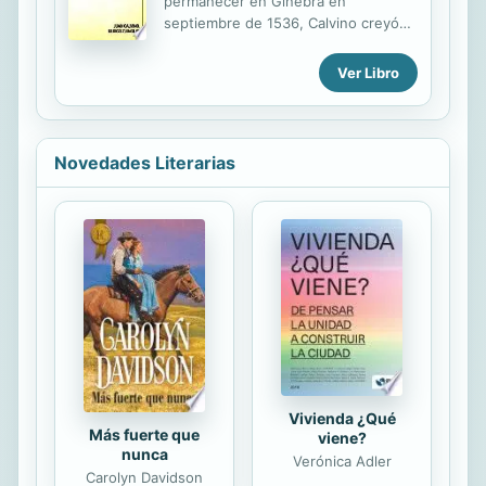
permanecer en Ginebra en
deberán tener en consideración y
septiembre de 1536, Calvino creyó
comprender que el libro no fue
que la enseñanza de la fe reformada
escrito primariamente para ellos.
necesitaba un breve tratado
Ver Libro
Todos los libros han sido
accesible a todos, que sirviera de
complementados con
catecismo para toda la Iglesia.
introducciones, notas y bibliografías.
Durante el invierno de 1536-1537, él
A excepción de Salmos, Proverbios
mismo redactó en francés, la “Breve
Novedades Literarias
y...
Instrucción Cristiana” que nos
honramos en reeditar hoy. Se trata
de un resumen de su primera
“Institución Cristiana”, publicada en el
mes de marzo de 1536, y en la cual
encontramos literalmente traducidos
al francés muchísimos párrafos de la
“Institución”. Esta “breve...
Vivienda ¿Qué
Más fuerte que
viene?
nunca
Verónica Adler
Carolyn Davidson