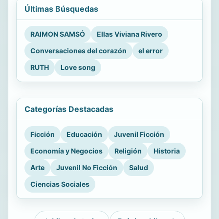
Últimas Búsquedas
RAIMON SAMSÓ
Ellas Viviana Rivero
Conversaciones del corazón
el error
RUTH
Love song
Categorías Destacadas
Ficción
Educación
Juvenil Ficción
Economía y Negocios
Religión
Historia
Arte
Juvenil No Ficción
Salud
Ciencias Sociales