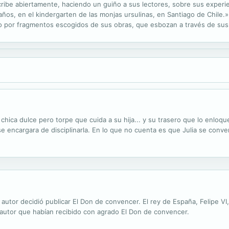
cribe abiertamente, haciendo un guiño a sus lectores, sobre sus experie
s, en el kindergarten de las monjas ursulinas, en Santiago de Chile.» C
or fragmentos escogidos de sus obras, que esbozan a través de sus per
maestría, personalidad y humor la naturaleza caprichosa del amor, es...
hica dulce pero torpe que cuida a su hija... y su trasero que lo enloq
se encargara de disciplinarla. En lo que no cuenta es que Julia se convert
l autor decidió publicar El Don de convencer. El rey de España, Felipe VI
 autor que habían recibido con agrado El Don de convencer.