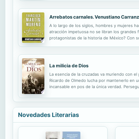
Arrebatos carnales. Venustiano Carran
A lo largo de los siglos, hombres y mujeres ha
atracción impetuosa no se libran los grandes 
protagonistas de la historia de México? Con su
hurga en la memoria de nuestro país y se adentr
La milicia de Dios
La esencia de la cruzadas va muriendo con el p
Ricardo de Olmedo lucha por mantenerlo en una
incansable en pos de la única verdad. Perseg
del tiempo y las que hasta ahora nadie ha sabid
Novedades Literarias