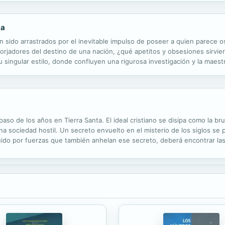
za
n sido arrastrados por el inevitable impulso de poseer a quien parece os
forjadores del destino de una nación, ¿qué apetitos y obsesiones sirvie
 singular estilo, donde confluyen una rigurosa investigación y la maest
a en un viaje íntimo hacia el corazón y la alcoba del constitucionalista.
aso de los años en Tierra Santa. El ideal cristiano se disipa como la br
 sociedad hostil. Un secreto envuelto en el misterio de los siglos se 
uido por fuerzas que también anhelan ese secreto, deberá encontrar las
o descifrar. La Milicia de dios es una novela llena de aventuras, intriga 