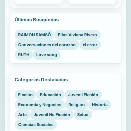
Últimas Búsquedas
RAIMON SAMSÓ
Ellas Viviana Rivero
Conversaciones del corazón
el error
RUTH
Love song
Categorías Destacadas
Ficción
Educación
Juvenil Ficción
Economía y Negocios
Religión
Historia
Arte
Juvenil No Ficción
Salud
Ciencias Sociales