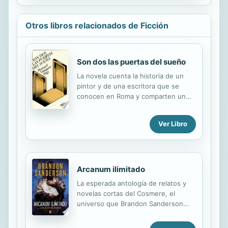
políticos y sus vaivenes...
Otros libros relacionados de Ficción
Son dos las puertas del sueño
La novela cuenta la historia de un
pintor y de una escritora que se
conocen en Roma y comparten un
mismo interés por la genealogía de
sus antepasados. En realidad
Ver Libro
comparten, a sus anchas, un interés
por la todología: arte, historia,
antropología, política, literatura.
Todo. El hilo narrativo conductor es
la lucha total del artista: no por la
Arcanum ilimitado
conquista de su visión, sino por la de
La esperada antología de relatos y
su supervivencia.
novelas cortas del Cosmere, el
universo que Brandon Sanderson
convertirá en la saga fantástica más
extensa e impresionante jamás