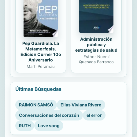
Administración
Pep Guardiola. La
pública y
Metamorfosis.
estrategias de salud
Edicion Corner 10o
Esther Noemí
Aniversario
Quesada Barranco
Marti Perarnau
Últimas Búsquedas
RAIMON SAMSÓ
Ellas Viviana Rivero
Conversaciones del corazón
el error
RUTH
Love song