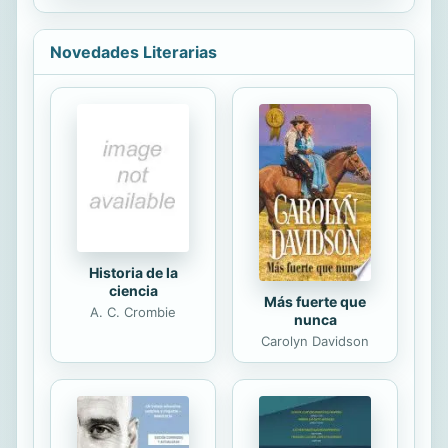
pueden idear cómo será su vida en
un futuro, pero nadie te prepara para
Novedades Literarias
afrontar las dificultades, para tomar
riesgos, para amar, para vivir. Y
cuando la vida te zarandea
dolorosamente, puedes elegir si
derrumbarte y quedarte abajo, o si
levantarte, tomar el riesgo y vivir.
Porque, aun con obstáculos, el
camino puede ser maravilloso.
Porque apartarte...
Historia de la
ciencia
Más fuerte que
A. C. Crombie
nunca
Carolyn Davidson