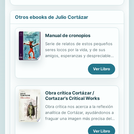
Otros ebooks de Julio Cortázar
Manual de cronopios
Serie de relatos de estos pequeños
seres locos por la vida, y de sus
amigos, esperanzas y despreciables
famas, junto con otros
progresivamente más complejos que
Ver Libro
nos descubren el poder de
seducción de la literatura y de
Cortázar.
Obra crítica Cortázar /
Cortazar's Critical Works
Obra crítica nos acerca a la reflexión
analítica de Cortázar, ayudándonos a
fraguar una imagen más precisa del
personaje, su obra y su
pensamiento. Julio Cortázar no solo
Ver Libro