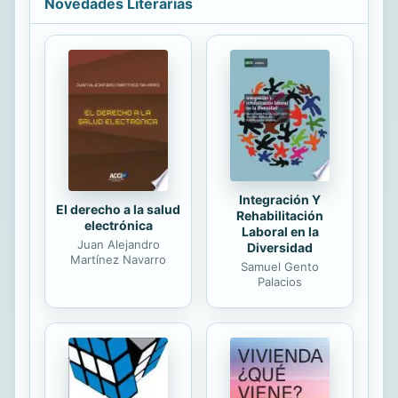
Novedades Literarias
grandes campos vinculados a las
tendencias actuales y futuras de la
educación en comunicación, las
narrativas digitales y la comunicación
corporativa. El libro plantea una
mirada epistemológica y de análisis
de casos aterrizados en Ecuador y
Latinoamérica. En los...
Integración Y
El derecho a la salud
Rehabilitación
electrónica
Laboral en la
Juan Alejandro
Diversidad
Martínez Navarro
Samuel Gento
Palacios