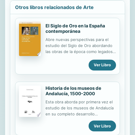
Otros libros relacionados de Arte
El Siglo de Oro en la España
contemporánea
Abre nuevas perspectivas para el
estudio del Siglo de Oro abordando
las obras de la época como legados
culturales que se han ido
reinterpretando a lo largo del siglo
Ver Libro
XX en una conflictiva búsqueda de la
propia identidad nacional.
Historia de los museos de
Andalucía, 1500-2000
Esta obra aborda por primera vez el
estudio de los museos de Andalucía
en su completo desarrollo
cronológico. Ampliamente
Ver Libro
documentada, será de gran utilidad a
los especialistas y estudiosos en la