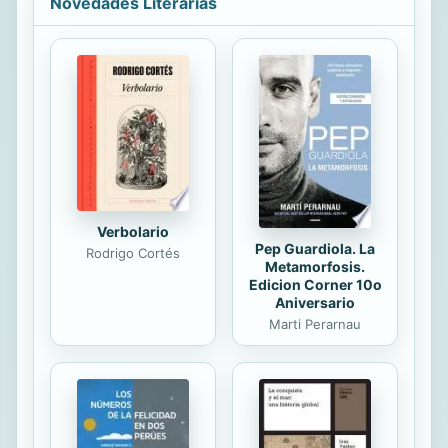
Novedades Literarias
minutos tarde a la fiesta de su
compromiso. Esto desencadena una
turbulenta carrera contra el tiempo y
el destino. La novela describe de
forma meticulosa el transcurso de
este día, en el que el protagonista
vive una serie de hilarantes y
disparatadas situaciones hasta llegar
al...
Verbolario
Pep Guardiola. La
Rodrigo Cortés
Metamorfosis.
Edicion Corner 10o
Aniversario
Marti Perarnau