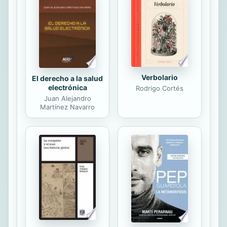
profesional, o al menos, adquieren
una importancia que antes no tenían,
sobre todo cuando son las empresas
las que opinan sobre los requisitos
que deben cumplir los titulados
universitarios....
Verbolario
El derecho a la salud
electrónica
Rodrigo Cortés
Juan Alejandro
Martínez Navarro