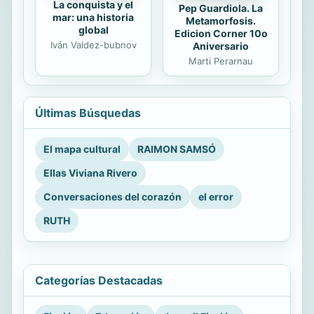
La conquista y el
Pep Guardiola. La
mar: una historia
Metamorfosis.
global
Edicion Corner 10o
Iván Valdez-bubnov
Aniversario
Marti Perarnau
Últimas Búsquedas
El mapa cultural
RAIMON SAMSÓ
Ellas Viviana Rivero
Conversaciones del corazón
el error
RUTH
Categorías Destacadas