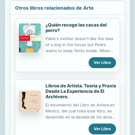
Otros libros relacionados de Arte
¿Quién recoge las cacas del
perro?
Pablo's mother doesn't like the idea
of a dog in the house but Pedro
wants to keep Tento inside. When
the little dog poos in the kitchen
Ver Libro
though, the trouble begins.
Libros de Artista. Teoria y Praxis
Desde La Experiencia de El
Archivero.
El movimiento del Libro de Artista en
Mexico, del cual trata este libro, se
desarrollo en la decada de los anos
setenta como consecuencia de
Ver Libro
circunstancias complejas en
consonancia con el espiritu de la