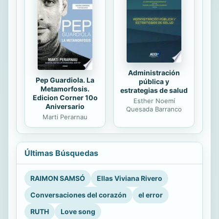
Administración
Pep Guardiola. La
pública y
Metamorfosis.
estrategias de salud
Edicion Corner 10o
Esther Noemí
Aniversario
Quesada Barranco
Marti Perarnau
Últimas Búsquedas
RAIMON SAMSÓ
Ellas Viviana Rivero
Conversaciones del corazón
el error
RUTH
Love song