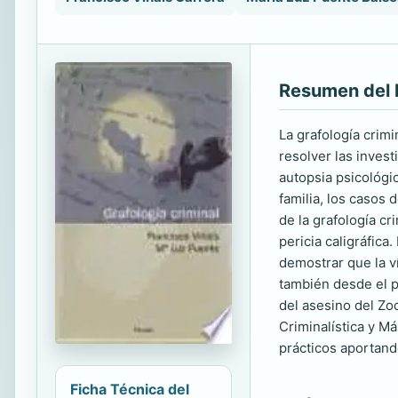
Resumen del 
La grafología crimi
resolver las inves
autopsia psicológi
familia, los casos
de la grafología c
pericia caligráfic
demostrar que la v
también desde el pu
del asesino del Zo
Criminalística y M
prácticos aportand
Ficha Técnica del