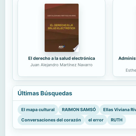
El derecho a la salud electrónica
Administ
Juan Alejandro Martínez Navarro
Esth
Últimas Búsquedas
El mapa cultural
RAIMON SAMSÓ
Ellas Viviana Ri
Conversaciones del corazón
el error
RUTH