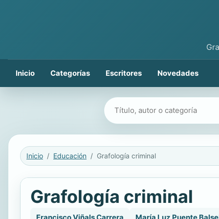
Gra
Inicio
Categorías
Escritores
Novedades
Buscar libros
Inicio
Educación
Grafología criminal
Grafología criminal
Francisco Viñals Carrera
María Luz Puente Balse