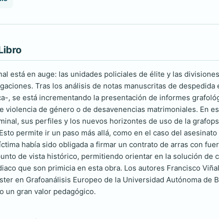
Libro
nal está en auge: las unidades policiales de élite y las divisiones
tigaciones. Tras los análisis de notas manuscritas de despedida
ca-, se está incrementando la presentación de informes grafol
 de violencia de género o de desavenencias matrimoniales. En es
riminal, sus perfiles y los nuevos horizontes de uso de la graf
a. Esto permite ir un paso más allá, como en el caso del asesin
íctima había sido obligada a firmar un contrato de arras con fu
nto de vista histórico, permitiendo orientar en la solución de 
diaco que son primicia en esta obra. Los autores Francisco Viña
áster en Grafoanálisis Europeo de la Universidad Autónoma de
o un gran valor pedagógico.