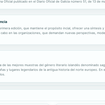
a Oficial publicado en el Diario Oficial de Galicia número 51, de 13 de 
 autores de reconocida competencia en las distintas temáticas aborda
encia
 primera edición, que mantiene el propósito incial, ofrecer una síntesi
a cabo en las organizaciones, que demandan nuevas perspectivas, model
na de las mejores muestras del género literario islandés denominado s
as y lugares legendarios de la antigua historia del norte europeo. En e
los.