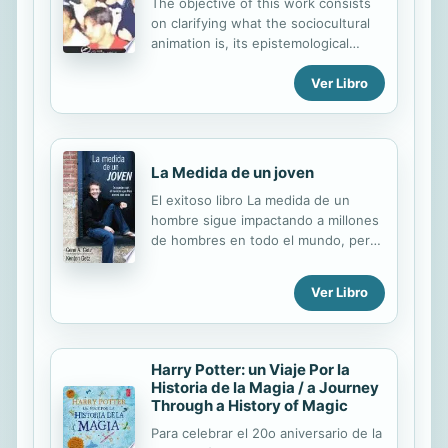
science experiments. Important
The objective of this work consists
STEM concepts such as volume and
on clarifying what the sociocultural
units of measurement are explained
animation is, its epistemological
in a comprehensible manner.
perspective, is as well as its
Ver Libro
scientific construction. It pursues,
also, to train the professionals and
volunteers linked to the social field
of the education and the
sociocultural animation for, this way,
La Medida de un joven
to improve their daily practice. The
El exitoso libro La medida de un
purpose of the authors is that the
hombre sigue impactando a millones
readers know in the different
de hombres en todo el mundo, pero
conceptions of the sociocultural
durante mucho tiempo el sueño del
animation, analyze its character and
autor, Gene Getz, ha sido el de llevar
achieve a clearer vision of what it is
Ver Libro
ese mensaje a los muchachos que
and what it means. They are also
todavía están buscando su propia
presented the anthropological,...
identidad. Cuando su hijo, Kenton,
estaba en la escuela secundaria,
Harry Potter: un Viaje Por la
Gene le escribió una serie de cartas
Historia de la Magia / a Journey
basadas en 1 Timoteo 4:12: "No
Through a History of Magic
permitas que nadie te subestime por
Para celebrar el 20o aniversario de la
ser joven. Sé un ejemplo para todos