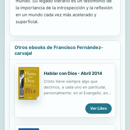
mundo. Su legado literario es un testimonio de
la importancia de la introspección y la reflexión
en un mundo cada vez más acelerado y
superficial.
Otros ebooks de Francisco Fernández-
carvajal
Hablar con Dios - Abril 2014
Cristo tiene siempre algo que
decirnos, a cada uno en particular,
personalmente: en el Evangelio, en
la doctrina de la Iglesia, en la liturgia.
Se incluyen las meditaciones
Ver Libro
correspondientes al mes de abril de
2014, del martes de la 4a semana de
Cuaresma al miércoles de la 2a
semana de Pascua, con meditaciones