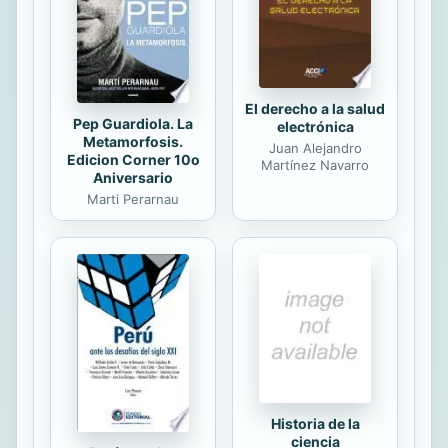
pierdan para siempre se le hace
insoportable. Y es entonces cuando
Anna...
El derecho a la salud
Pep Guardiola. La
electrónica
Metamorfosis.
Juan Alejandro
Edicion Corner 10o
Martínez Navarro
Aniversario
Marti Perarnau
Historia de la
ciencia