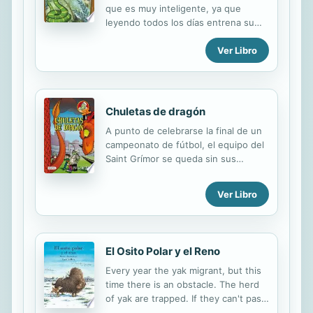
que es muy inteligente, ya que
leyendo todos los días entrena su
mente. Vive muchas aventuras con
Ver Libro
sus amigos de la selva y con su
inseparable amiga Rosella, la
zarigüeya bella, con quienes
consigue resolver los acertijos que la
selva esconde. A medida que vayan
Chuletas de dragón
resolviendo estos enigmas, irán
A punto de celebrarse la final de un
viviendo emocionantes aventuras en
campeonato de fútbol, el equipo del
su camino hacia la Roca de las
Saint Grímor se queda sin sus
Proyecciones, donde les esperan
jugadores. La única solución es que
todos sus amigos para la gran fi esta
el Chef Zombi se convierta en el
del comienzo del verano. Hormigas,
Ver Libro
nuevo entrenador y sus amigos en
conejos, panteras, jirafas, elefantes
goleadores infalibles. Pero ninguno
y hasta monos locos, entre otros,
sabe nada sobre fútbol y, por si
acompañan a nuestras...
fuera poco, un dragón milenario y
El Osito Polar y el Reno
gigantesco es liberado en medio del
Every year the yak migrant, but this
partido. ¿Podrán detenerlo antes de
time there is an obstacle. The herd
que destruya la ciudad?
of yak are trapped. If they can't pass
through their lives will be in danger.