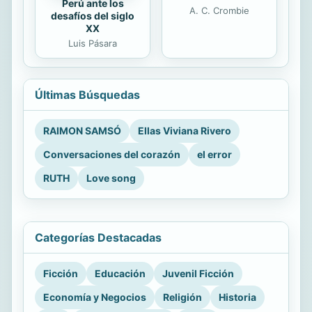
Perú ante los
A. C. Crombie
desafíos del siglo
XX
Luis Pásara
Últimas Búsquedas
RAIMON SAMSÓ
Ellas Viviana Rivero
Conversaciones del corazón
el error
RUTH
Love song
Categorías Destacadas
Ficción
Educación
Juvenil Ficción
Economía y Negocios
Religión
Historia