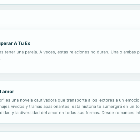
perar A Tu Ex
 tener una pareja. A veces, estas relaciones no duran. Una o ambas p
.
l amor
" es una novela cautivadora que transporta a los lectores a un emocion
ajes vívidos y tramas apasionantes, esta historia te sumergirá en un to
didad y la diversidad del amor en todas sus formas. Desde romances in
r del corazón humano.