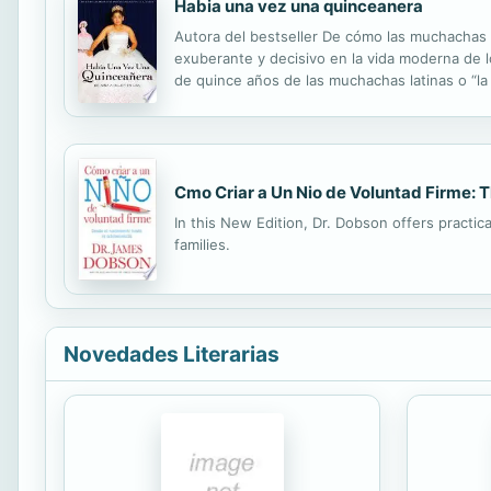
Habia una vez una quinceanera
Autora del bestseller De cómo las muchachas Ga
exuberante y decisivo en la vida moderna de l
de quince años de las muchachas latinas o “l
americana. Esta espléndida fiesta de vestidos 
Cmo Criar a Un Nio de Voluntad Firme: 
In this New Edition, Dr. Dobson offers practic
families.
Novedades Literarias