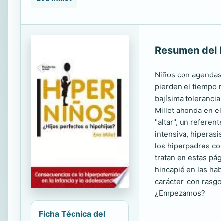
Resumen del 
Niños con agendas 
pierden el tiempo
bajísima tolerancia
Millet ahonda en e
"altar", un referen
intensiva, hiperasi
los hiperpadres co
tratan en estas pág
hincapié en las hab
carácter, con rasg
¿Empezamos?
Ficha Técnica del