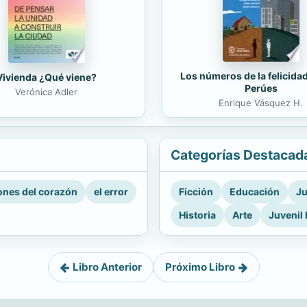
Los números de la felicida
Vivienda ¿Qué viene?
Perúes
Verónica Adler
Enrique Vásquez H.
Categorías Destacad
nes del corazón
el error
Ficción
Educación
Ju
Historia
Arte
Juvenil 
Libro Anterior
Próximo Libro