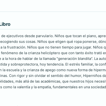
Libro
de ejecutivos desde parvulario. Niños que tocan el piano, apre
 recogiendo sus cosas. Niños que eligen qué ropa ponerse, dó
 a la frustración. Niños que no tienen tiempo para jugar. Niños
l fenómeno de la crianza helicóptero que con tanto éxito trató 
te a la hora de hablar de la llamada "generación blandita". La a
stida y sobreprotectora, hoy tendencia. El estrés familiar, la co
n la escuela y la crianza de apego como nueva forma de hiperm
inas. Con rigor y sin olvidar el sentido del humor, Hiperniños da
ilidades, más allá de las académicas, que nuestros hijos necesit
os como la valentía y la empatía, fundamentales en una sociedad