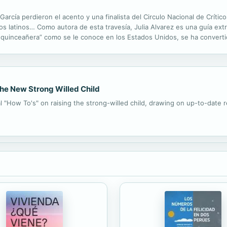
rcía perdieron el acento y una finalista del Circulo Nacional de Críticos
os latinos… Como autora de esta travesía, Julia Alvarez es una guía ext
a quinceañera” como se le conoce en los Estados Unidos, se ha convert
largos y elegantes, pasteles de varias capas, limusinas y...
The New Strong Willed Child
al "How To's" on raising the strong-willed child, drawing on up-to-date