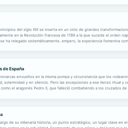
ntas regiones del país; una revista a las personalidades de su...
principios del siglo XIX se inserta en un ciclo de grandes transformaci
icamente en la Revolución francesa de 1789 a la que sucede el orden na
ca, se ha relegado sistemáticamente, empero, la experiencia femenina com
 el presente libro constituye una indagación sobre algunas mujeres...
es de España
onarcas envueltos en la misma pompa y circunstancia que los rodearon 
ad, solemnidad y en silencio. Pero las excepciones a ese lienzo ritual 
, como el aragonés Pedro II, que falleció combatiendo a los cruzados d
. Y son mucho más abundantes los que perdieron la vida en circunstanci
na
argo de su milenaria historia, un punto estratégico, un lugar clave en 
enes somos en la actualidad. Enamorado de sus raíces y del lugar que le