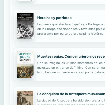
han tenido y tienen los habitantes de las disti
Heroínas y patriotas
La guerra que afectó a España y a Portugal a 
en la Europa enciclopedista y reveladas polít
preferente por parte de la disciplina históri
explicación de este proceso. Sin exaltaciones,
Muertes regias. Cómo murieron los rey
Uno se imagina los últimos momentos de los m
majestad en el trance definitivo. Con serenid
lado, los que murieron en el campo de batalla
mientras defendía a sus súbditos de Occitania
La conquista de la Antequera musulma
La ciudad de Antequera ha sido siempre, a lo l
civilizaciones, que han ido dando forma a qui