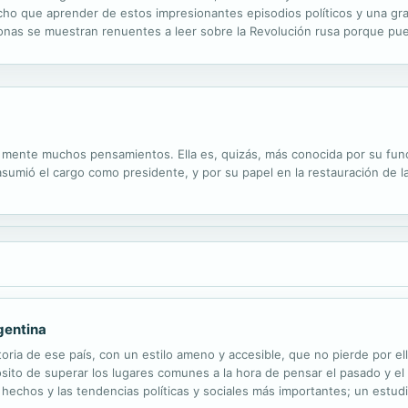
cho que aprender de estos impresionantes episodios políticos y una gra
onas se muestran renuentes a leer sobre la Revolución rusa porque pue
Pero eso está por cambiar. Este nuevo y fascinante libro de historia est
a mente muchos pensamientos. Ella es, quizás, más conocida por su fu
umió el cargo como presidente, y por su papel en la restauración de la
gentina
storia de ese país, con un estilo ameno y accesible, que no pierde por 
ósito de superar los lugares comunes a la hora de pensar el pasado y el
 hechos y las tendencias políticas y sociales más importantes; un estud