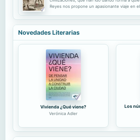
Reyes nos propone un apasionante viaje en el
en 1410 de la Madina Antakira musulmana a ma
Novedades Literarias
Los núm
Vivienda ¿Qué viene?
Verónica Adler