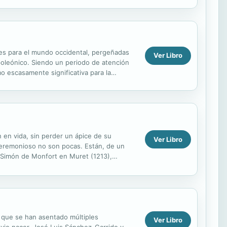
ones para el mundo occidental, pergeñadas
Ver Libro
poleónico. Siendo un periodo de atención
o escasamente significativa para la
en vida, sin perder un ápice de su
Ver Libro
y ceremonioso no son pocas. Están, de un
e Simón de Monfort en Muret (1213),
as extrañas o...
el que se han asentado múltiples
Ver Libro
 vio nacer, José Luis Sánchez-Garrido y