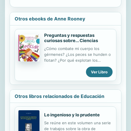
Otros ebooks de Anne Rooney
Preguntas y respuestas
curiosas sobre... Ciencias
¿Cómo combate mi cuerpo los
gérmenes? ¿Los peces se hunden o
flotan? ¿Por qué explotan los
globos? ¿Se te ocurren muchas
Ver Libro
preguntas curiosas? ¡Este libro está
lleno de respuestas alucinantes! Sus
divertidas ilustraciones y
asombrosos datos exploran todo lo
que tiene de magnífico, maravilloso y
Otros libros relacionados de Educación
misterioso el mundo de las ciencias.
Esta entretenida colección ofrece
respuestas a las típicas preguntas
Lo ingenioso y lo prudente
que hacen los niños. ¿Cómo se
Se reúne en este volumen una serie
forma un arcoíris? ¿Por qué flotan los
de trabajos sobre la obra de
barcos? ¿Para qué sirven los bigotes