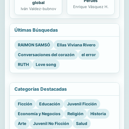
Perúes
global
Enrique Vásquez H.
Iván Valdez-bubnov
Últimas Búsquedas
RAIMON SAMSÓ
Ellas Viviana Rivero
Conversaciones del corazón
el error
RUTH
Love song
Categorías Destacadas
Ficción
Educación
Juvenil Ficción
Economía y Negocios
Religión
Historia
Arte
Juvenil No Ficción
Salud