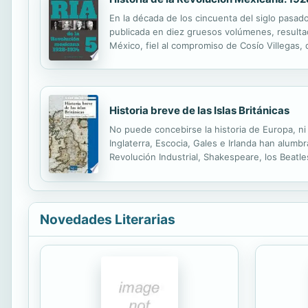
En la década de los cincuenta del siglo pasado
publicada en diez gruesos volúmenes, resultad
México, fiel al compromiso de Cosío Villegas, d
lector tiene en sus manos, ahora en ocho volúm
Historia breve de las Islas Británicas
No puede concebirse la historia de Europa, ni 
Inglaterra, Escocia, Gales e Irlanda han alumb
Revolución Industrial, Shakespeare, los Beatle
los primeros pobladores los celtas y llegando
Novedades Literarias