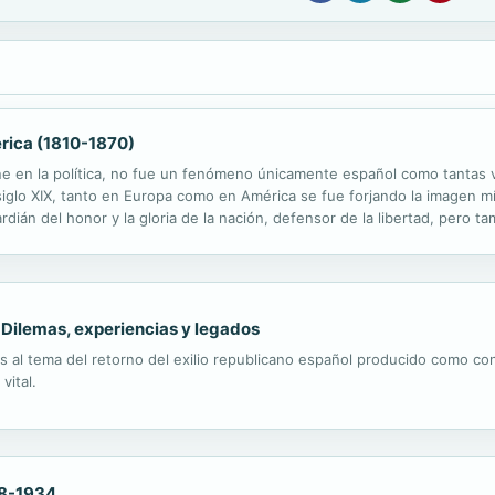
érica (1810-1870)
viene en la política, no fue un fenómeno únicamente español como tantas
iglo XIX, tanto en Europa como en América se fue forjando la imagen mí
dián del honor y la gloria de la nación, defensor de la libertad, pero ta
nerales en líderes carismáticos, mesiánicos, tanto en la guerra como...
. Dilemas, experiencias y legados
 al tema del retorno del exilio republicano español producido como con
vital.
28-1934