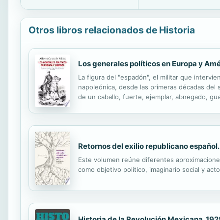
Otros libros relacionados de Historia
Los generales políticos en Europa y Am
La figura del "espadón", el militar que inter
napoleónica, desde las primeras décadas del s
de un caballo, fuerte, ejemplar, abnegado, guar
Cualidades que convirtieron a determinados ge
Retornos del exilio republicano español
Este volumen reúne diferentes aproximaciones
como objetivo político, imaginario social y acto 
Historia de la Revolución Mexicana. 19