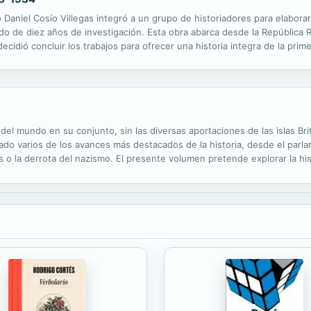
 Daniel Cosío Villegas integró a un grupo de historiadores para elabora
o de diez años de investigación. Esta obra abarca desde la República Re
ecidió concluir los trabajos para ofrecer una historia integra de la prime
enes, es, finalmente, la conclusión del proyecto y el...
del mundo en su conjunto, sin las diversas aportaciones de las islas Bri
rado varios de los avances más destacados de la historia, desde el parl
s o la derrota del nazismo. El presente volumen pretende explorar la hist
 hasta los atentados de julio de 2005 en Londres, desde una perspectiva