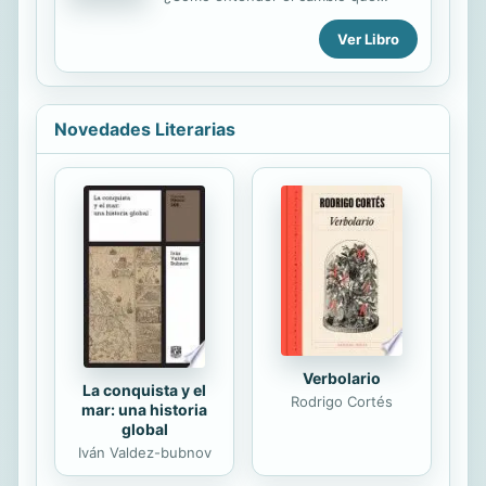
exacta y asequible información de
desorientó a la escuela? ¿Es posible
fondo sobre el tema, junto a una
Ver Libro
poner en sintonía culturas tan
detallada descripción de métodos
disimiles como la escolar, la digital, y
tridimensionales para...
todo aquello que traen los
estudiantes al aula? Navegar entre
culturas fue escrito para los lectores
Novedades Literarias
interesados en comprender e incidir
sobre las tensiones que atraviesan la
escuela actual. Cada capítulo se
adentra en la trama de la vida
escolar, interpelando las prácticas
culturales y penetrando en la cáscara
del problema para ver a quienes alli
interactúan.
Verbolario
La conquista y el
Rodrigo Cortés
mar: una historia
global
Iván Valdez-bubnov