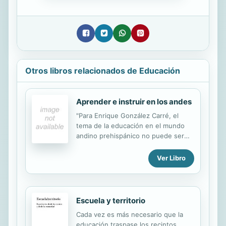
Otros libros relacionados de Educación
Aprender e instruir en los andes
"Para Enrique González Carré, el
tema de la educación en el mundo
andino prehispánico no puede ser
abordado de la misma manera que la
educación formal, que empieza en el
Ver Libro
mundo colonial peruano. Por ello, su
trabajo trata sobre las formas
tradicionales de transmisión de
saberes en la cultura andina. Este
Escuela y territorio
trabajo se basa en las evidencias que
Cada vez es más necesario que la
proporcionan tanto las
educación traspase los recintos