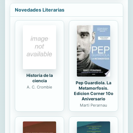
una buena hipoteca, cómo reducir
investigación...
sus impuestos, cómo financiar la
Novedades Literarias
educación de sus hijos y mucho más.
Adicionalmente, las autoras han
incluido numerosos recursos para
encontrar ayuda financiera bilingüe.
Historia de la
ciencia
Pep Guardiola. La
A. C. Crombie
Metamorfosis.
Edicion Corner 10o
Aniversario
Marti Perarnau