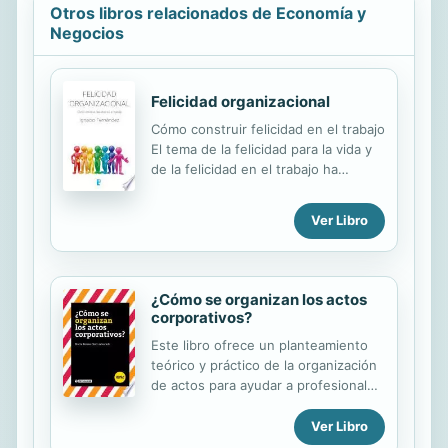
Otros libros relacionados de Economía y
Negocios
Felicidad organizacional
Cómo construir felicidad en el trabajo
El tema de la felicidad para la vida y
de la felicidad en el trabajo ha
despertado un creciente interés en
los últimos años. Deseamos ser
Ver Libro
felices y queremos saber qué hacer,
cómo hacerlo y de qé manera
consolidar estados emocionales
positivos y una sensación lo más
¿Cómo se organizan los actos
sostenida posible de bienestar. Este
corporativos?
libro explora qué debe hacer una
Este libro ofrece un planteamiento
institución para construir felicidad
teórico y práctico de la organización
organizacional, la que se define
de actos para ayudar a profesionales
como la capacidad que desarrolla
de la comunicación, las relaciones
deliberadamente una organzación
públicas, el ceremonial y el protocolo
Ver Libro
para producir bienestar subjetivo en
a enfocar sus funciones cotidianas