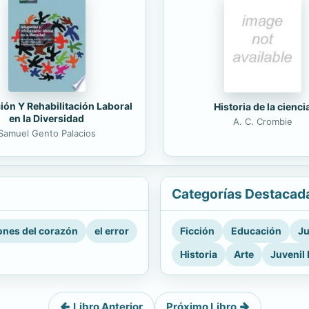
ión Y Rehabilitación Laboral
Historia de la cienci
en la Diversidad
A. C. Crombie
Samuel Gento Palacios
Categorías Destacad
nes del corazón
el error
Ficción
Educación
Ju
Historia
Arte
Juvenil 
Libro Anterior
Próximo Libro