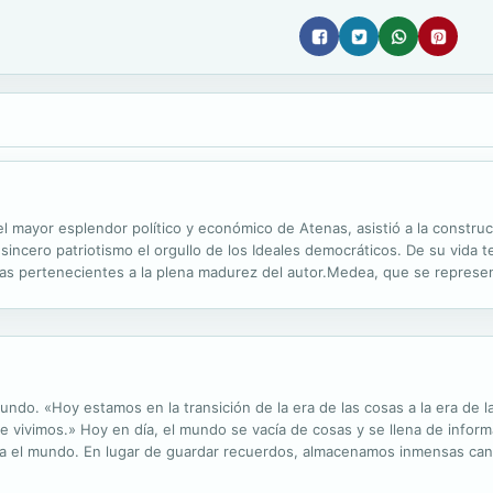
del mayor esplendor político y económico de Atenas, asistió a la constr
incero patriotismo el orgullo de los Ideales democráticos. De su vida 
llas pertenecientes a la plena madurez del autor.Medea, que se represe
de sus hijos, se dispone a repudiarla y a casarse con la hija de Creonte
mundo. «Hoy estamos en la transición de la era de las cosas a la era de l
e vivimos.» Hoy en día, el mundo se vacía de cosas y se llena de infor
eíza el mundo. En lugar de guardar recuerdos, almacenamos inmensas can
n sin violencia ni demasiado esfuerzo. La información falsea los...