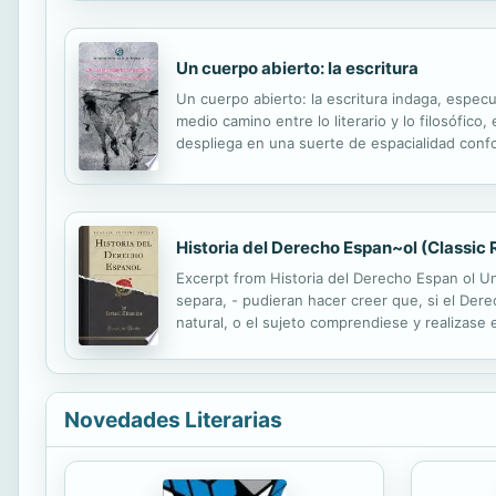
Un cuerpo abierto: la escritura
Un cuerpo abierto: la escritura indaga, espec
medio camino entre lo literario y lo filosófico
despliega en una suerte de espacialidad conf
habitación, una salida, un umbral, un laberinto
Historia del Derecho Espan~ol (Classic 
Excerpt from Historia del Derecho Espan ol Una
separa, - pudieran hacer creer que, si el Dere
natural, o el sujeto comprendiese y realizas
de haber historia juridica. About the Publishe
Novedades Literarias