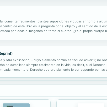
ula, comenta fragmentos, plantea suposiciones y dudas en torno a algun
, el centro de este libro es la pregunta por el objeto y el sentido de la 
ormada por ideas e imágenes en torno al cuerpo. ¿Es el propio cuerpo u
? Pensarlo así nos facilita la descripción de un espacio que...
Reprint)
 y otra explicacion, - cuyo elemento comun es facil de advertir, no obs
cho se cumpliese siempre totalmente en la vida, es decir, si el Derecho 
e en cada momento el Derecho que pro piamente le corresponde por las
r Forgotten Books publishes hundreds of thousands of rare and classic..