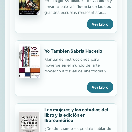
En el siglo XV discurre en Cataluña y
Levante bajo la influencia de las dos
grandes escue­las renacentistas
europeas: italiana y flamenca. En
Ver Libro
Castilla la pintura del siglo XV sigue
un rumbo diferente que hemos de
analizar con más detalle. Ante todo,
hemos de decir que se nota un
sensible retraso entre los estilos
Yo Tambien Sabria Hacerlo
renacentistas de Cataluña y Castilla.
Manual de instrucciones para
Es un retraso espacial, puesto que
moverse en el mundo del arte
Cataluña se halla en contacto directo
moderno a través de anécdotas y
con los focos franceses, y mantiene
curiosidades.
con Italia un ininterrumpido comercio
marítimo. Castilla se encuentra un
Ver Libro
tanto descentrada de las rutas
comerciales más...
Las mujeres y los estudios del
libro y la edición en
Iberoamérica
¿Desde cuándo es posible hablar de