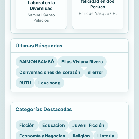
felicidad en dos
Laboral en la
Perúes
Diversidad
Enrique Vásquez H.
Samuel Gento
Palacios
Últimas Búsquedas
RAIMON SAMSÓ
Ellas Viviana Rivero
Conversaciones del corazón
el error
RUTH
Love song
Categorías Destacadas
Ficción
Educación
Juvenil Ficción
Economía y Negocios
Religión
Historia