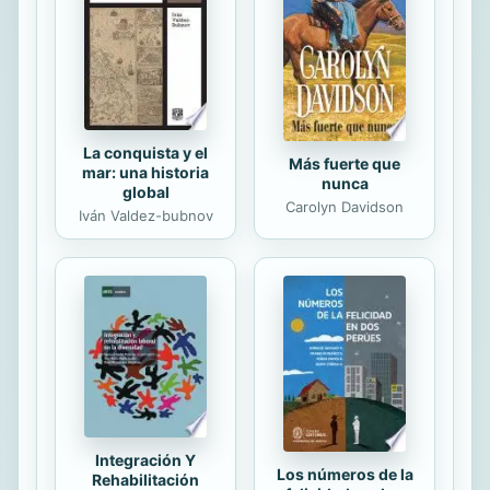
música cinematográfica pasa a ser un
asunto real, vivo y encarnado en las
películas, pero que a la vez ...
La conquista y el
Más fuerte que
mar: una historia
nunca
global
Carolyn Davidson
Iván Valdez-bubnov
Integración Y
Los números de la
Rehabilitación