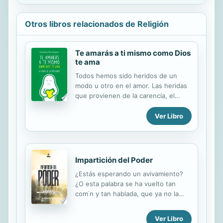
Otros libros relacionados de Religión
Te amarás a ti mismo como Dios
te ama
Todos hemos sido heridos de un
modo u otro en el amor. Las heridas
que provienen de la carencia, el
exceso o la volubilidad del amor nos
llevan a tener dificultades para
Ver Libro
amarnos a nosotros mismos y a los
demás. En estas páginas, el padre
Jesús Mª Silva Castignani habla de
cómo descubrir la fuente del amor a
Impartición del Poder
sí mismo -la autoestima- desde una
¿Estás esperando un avivamiento?
perspectiva teórico-práctica y
¿O esta palabra se ha vuelto tan
psicoespiritual. Propone una visión
com˙n y tan hablada, que ya no la
integral del hombre que tiene
esperamos? Creo, creo que estamos
presentes todas sus facetas y anima
en vésperas de una gran ola, la más
a trabajarlas en conjunto, partiendo
Ver Libro