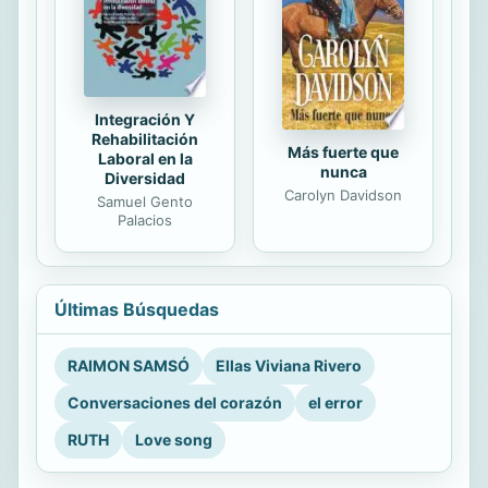
Integración Y
Rehabilitación
Más fuerte que
Laboral en la
nunca
Diversidad
Carolyn Davidson
Samuel Gento
Palacios
Últimas Búsquedas
RAIMON SAMSÓ
Ellas Viviana Rivero
Conversaciones del corazón
el error
RUTH
Love song