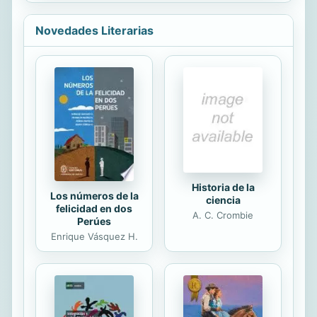
Santo, dejando atrás costumbres o
creencias tradicionales que se han
Novedades Literarias
heredado de doctrinas de hombres,
o simplemente ignorancia de las
escrituras.Desde el Antiguo
Testamento leemos que nuestro
Señor se ha querido revelar a su
pueblo, a sus escogidos. El Dios de
amor siempre es manifestado y nos
da la oportunidad.Deuteronomio 30:
19-20 “A los cielos...
Historia de la
Los números de la
ciencia
felicidad en dos
A. C. Crombie
Perúes
Enrique Vásquez H.