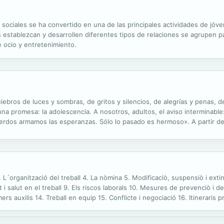
s sociales se ha convertido en una de las principales actividades de jóv
s establezcan y desarrollen diferentes tipos de relaciones se agrupen 
 ocio y entretenimiento.
ebros de luces y sombras, de gritos y silencios, de alegrías y penas, 
 una promesa: la adolescencia. A nosotros, adultos, el aviso interminabl
uerdos armamos las esperanzas. Sólo lo pasado es hermoso». A partir de
ematismo de adolescentes y jóvenes, sus manifestaciones psicológicas y 
 3. L´organització del treball 4. La nòmina 5. Modificaciò, suspensiò i ext
 i salut en el treball 9. Els riscos laborals 10. Mesures de prevenciò i d
rs auxilis 14. Treball en equip 15. Conflicte i negociació 16. Itineraris pr