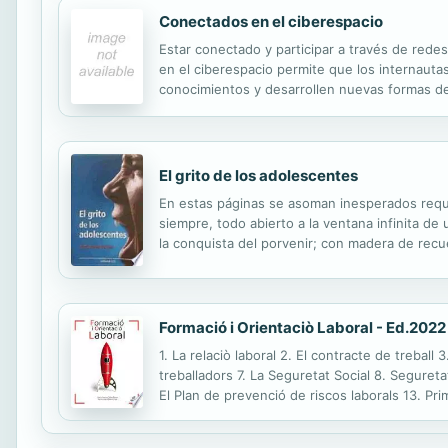
Conectados en el ciberespacio
Estar conectado y participar a través de rede
en el ciberespacio permite que los internauta
conocimientos y desarrollen nuevas formas de
El grito de los adolescentes
En estas páginas se asoman inesperados requi
siempre, todo abierto a la ventana infinita de
la conquista del porvenir; con madera de rec
Sergio, se describe el mapa de ruta del probl
Formació i Orientaciò Laboral - Ed.2022
1. La relaciò laboral 2. El contracte de treball
treballadors 7. La Seguretat Social 8. Seguretat
El Plan de prevenció de riscos laborals 13. Prime
professionals 18. El procés de cerca de feina