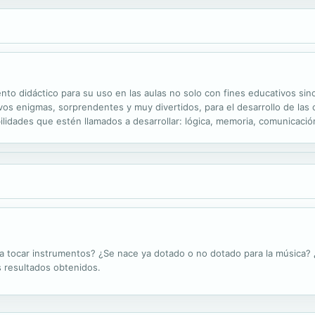
to didáctico para su uso en las aulas no solo con fines educativos sin
evos enigmas, sorprendentes y muy divertidos, para el desarrollo de las
idades que estén llamados a desarrollar: lógica, memoria, comunicació
os y van acompañados de orientaciones didácticas, modo de...
a tocar instrumentos? ¿Se nace ya dotado o no dotado para la música? ¿
 resultados obtenidos.