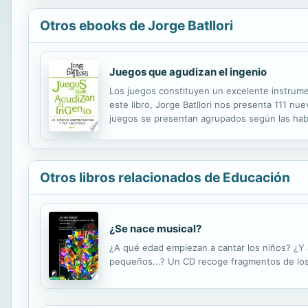
Otros ebooks de Jorge Batllori
Juegos que agudizan el ingenio
Los juegos constituyen un excelente instrumen
este libro, Jorge Batllori nos presenta 111 nu
juegos se presentan agrupados según las habil
etc. Todos ellos están perfectamente descrit
Otros libros relacionados de Educación
¿Se nace musical?
¿A qué edad empiezan a cantar los niños? ¿Y 
pequeños...? Un CD recoge fragmentos de los