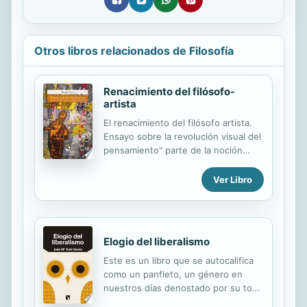
Otros libros relacionados de Filosofía
Renacimiento del filósofo-
artista
El renacimiento del filósofo artista.
Ensayo sobre la revolución visual del
pensamiento" parte de la noción
nietzscheana del "filósofo-artista",
pero se desolidariza de ella
Ver Libro
rápidamente. Es cierto que la
"filosofía-artista", que se caracteriza
por la indisociabilidad del
pensamiento y de la vida y por la
Elogio del liberalismo
heterogeneidad de sus discursos, es
el modo menor del filosofar desde
Este es un libro que se autocalifica
Platón. Pero, frente a su concepción
como un panfleto, un género en
musical aun compartida por
nuestros días denostado por su tono
Nietzsche, el texto le opone una
agresivo y su carácter sectario, pero