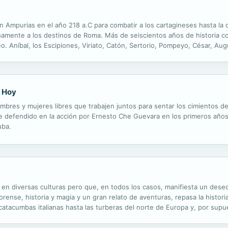
 Ampurias en el año 218 a.C para combatir a los cartagineses hasta la 
echamente a los destinos de Roma. Más de seiscientos años de historia c
eo. Aníbal, los Escipiones, Viriato, Catón, Sertorio, Pompeyo, César, Au
na forma u otra con Hispania. Mientras que Mérida, Zaragoza,...
o Hoy
ombres y mujeres libres que trabajen juntos para sentar los cimientos 
 defendido en la acción por Ernesto Che Guevara en los primeros años
uba.
 en diversas culturas pero que, en todos los casos, manifiesta un deseo
rense, historia y magia y un gran relato de aventuras, repasa la historia
catacumbas italianas hasta las turberas del norte de Europa y, por supu
horro, en Chile, con más de 6.000 años de antigüedad. Conoceremos las 