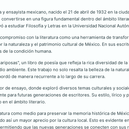
a y ensayista mexicano, nacido el 21 de abril de 1932 en la ciu
o convertirse en una figura fundamental dentro del ámbito liter
 llevó a estudiar Filosofía y Letras en la Universidad Nacional A
su compromiso con la literatura como una herramienta de transf
 la naturaleza y el patrimonio cultural de México. En sus escri
s de la condición humana.
ariposas", un libro de poesía que refleja la rica diversidad de la 
o ambiente. Este trabajo no solo resalta la belleza de la natura
ordó de manera recurrente a lo largo de su carrera.
bor de ensayo, donde exploró diversos temas culturales y sociale
te para futuras generaciones de escritores. Su estilo, lírico y p
en el ámbito literario.
ratura como medio para preservar la memoria histórica de México
 así un mayor aprecio por la cultura local. Esto es evidente e
 permitiendo que las nuevas generaciones se conecten con sus r