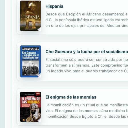
Hispania
Desde que Escipión el Africano desembarcó en
d.C., la península Ibérica estuvo ligada estr
en uno de los ejes principales del Mediterrán
son algunos de los personajes vinculados de u
Che Guevara y la lucha por el socialism
El socialismo sólo podrá ser construido por h
transformen a sí mismos. Este compromiso fue
un legado vivo para el pueblo trabajador de C
El enigma de las momias
La momificación es un ritual que se manifiesta
vida. El enigma de las momias aúna medicina fo
momificación desde Egipto a Chile, desde las 
Canarias o las momias de la cultura del chinc