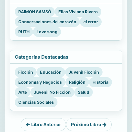
RAIMON SAMSÓ
Ellas Viviana Rivero
Conversaciones del corazón
el error
RUTH
Love song
Categorías Destacadas
Ficción
Educación
Juvenil Ficción
Economía y Negocios
Religión
Historia
Arte
Juvenil No Ficción
Salud
Ciencias Sociales
Libro Anterior
Próximo Libro