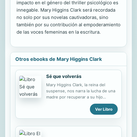
impacto en el género del thriller psicológico es
innegable. Mary Higgins Clark será recordada
no solo por sus novelas cautivadoras, sino
también por su contribución al empoderamiento
de las voces femeninas en la escritura.
Otros ebooks de Mary Higgins Clark
Sé que volverás
Mary Higgins Clark, la reina del
suspense, nos narra la lucha de una
madre por recuperar a su hijo
secuestrado. A pesar de que no
Ver Libro
posea ningún indicio de que su hijo
continúe con vida, Zan Moreland
sigue convencida de que logrará
encontrarlo. Han transcurrido dos
años de angustia y de búsqueda