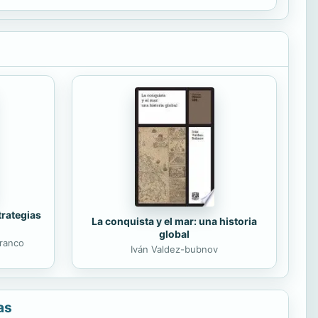
trategias
La conquista y el mar: una historia
global
ranco
Iván Valdez-bubnov
as