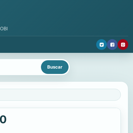
MOBI
70