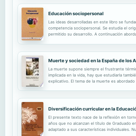
Educación sociopersonal
Las ideas desarrolladas en este libro se fund
competencia sociopersonal. Se estudia el ori
permitido su desarrollo. A continuación abord
personas significativas, el «curriculum de com
Muerte y sociedad en la España de los A
La muerte supone siempre el frustrante términ
implicada en la vida, hay que estudiarla tambi
explicativo. El tema de la muerte es abordado 
una suprema angustia en lo racional y controla
Diversificación curricular en la Educac
El presente texto nace de la reflexión en torn
años que no alcanzan el título de Graduado en
adaptado a sus características individuales. 
enmarca en los Objetivos Generales de la Secun