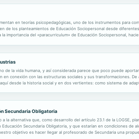
amentan en teorías psicopedagógicas, uno de los instrumentos para comp
gen de los planteamientos de Educación Sociopersonal desde diferentes 
a la importancia del «paracurriculum» de Educación Sociopersonal, hacien
petencia sociopersonal» y las principales estrategias y técnicas.
ustrias
o de la vida humana, y así considerada parece que poco puede aportar a
én en conexión con las estructuras sociales y sus transformaciones. De ah
aquí desde la historia social y en dos vertientes: como sistema de adap
ble; y como reflejo de la vida, de las desigualdades y tensiones...
ión Secundaria Obligatoria
o a la alternativa que, como desarrollo del artículo 23.1 de la LOGSE, p
 Educación Secundaria Obligatoria, y que estarían en condiciones de alc
Nuestro objetivo es hacer llegar al profesorado de Secundaria una propu
daria Obligatoria, desde un planteamiento global e interdisciplinar...