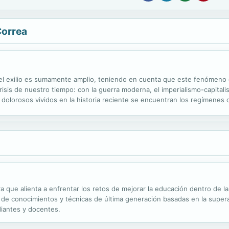
Correa
 del exilio es sumamente amplio, teniendo en cuenta que este fenómeno 
 crisis de nuestro tiempo: con la guerra moderna, el imperialismo-capitali
s dolorosos vividos en la historia reciente se encuentran los regímenes 
esaparecidas, torturadas, asesinadas, prisioneras y exiliadas. La...
que alienta a enfrentar los retos de mejorar la educación dentro de las 
de conocimientos y técnicas de última generación basadas en la superaci
iantes y docentes.