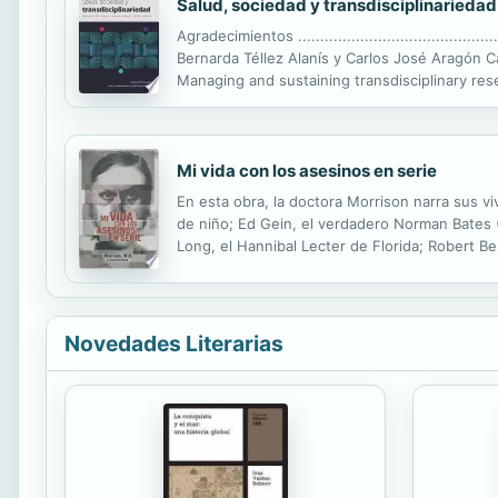
Salud, sociedad y transdisciplinariedad
Agradecimientos ..................................................
Bernarda Téllez Alanís y Carlos José Aragón Carrillo
Managing and sustaining transdisciplinary resea
académica ...... 38 Elisa...
Mi vida con los asesinos en serie
En esta obra, la doctora Morrison narra sus 
de niño; Ed Gein, el verdadero Norman Bates (
Long, el Hannibal Lecter de Florida; Robert Be
West, los verdugos de la Casa de los horrores
Novedades Literarias