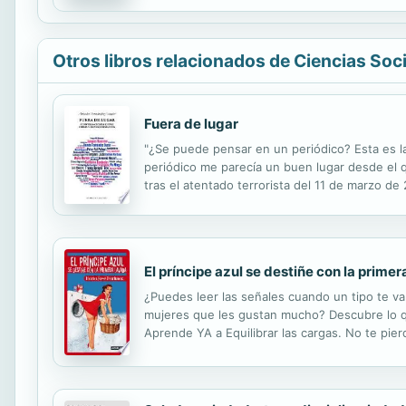
Otros libros relacionados de Ciencias Soc
Fuera de lugar
"¿Se puede pensar en un periódico? Esta es la
periódico me parecía un buen lugar desde el q
tras el atentado terrorista del 11 de marzo 
una nueva forma de entender la política, ciuda
El príncipe azul se destiñe con la prime
¿Puedes leer las señales cuando un tipo te v
mujeres que les gustan mucho? Descubre lo qu
Aprende YA a Equilibrar las cargas. No te pier
ex, algún día te harán llorar de la risa. Y la