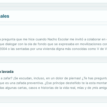
iales
 pregunta que me hice cuando Nacho Escolar me invitó a colaborar en el
ue dialogar con la ola de fondo que se expresaba en movilizaciones como 
de 2004 o las sentadas por una vivienda digna más conocidas como V de 
dana y no partidista, que el 15-M ha hecho ahora visible para todo el m
ra lavada
a a zafar? ¡Se escudan, incluso, en un dolor de piernas! ¿Te has pregu
e es una zafada preventiva. ¿Ese príncipe desteñido te la esta monta
das algunas cartas, casos e historias de la vida real, mías y de ¡mis am
 pregunta del millón ¿EXISTE EL PRINCIPE AZUL? ¡No te quedes con las gana