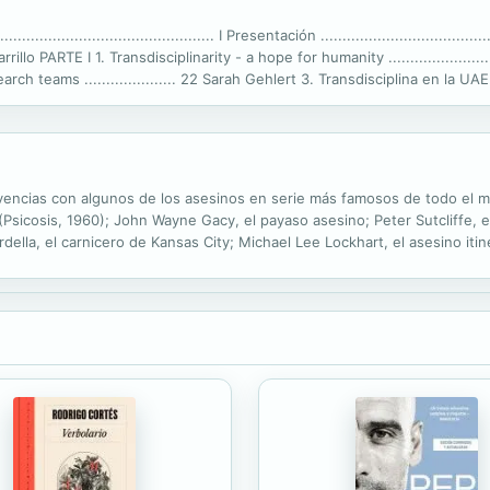
............................................ I Presentación ............................................
 PARTE I 1. Transdisciplinarity - a hope for humanity ...........................
rch teams ..................... 22 Sarah Gehlert 3. Transdisciplina en la U
vivencias con algunos de los asesinos en serie más famosos de todo el 
Psicosis, 1960); John Wayne Gacy, el payaso asesino; Peter Sutcliffe, 
rdella, el carnicero de Kansas City; Michael Lee Lockhart, el asesino it
; Marcelo Costa de Andrade, el redentor de ángeles, y Gary Ridgway, el 