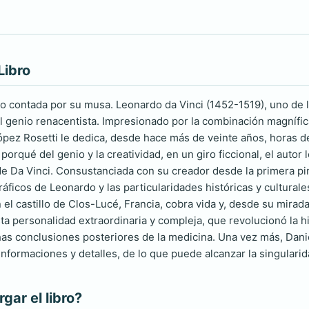
Libro
nio contada por su musa. Leonardo da Vinci (1452-1519), uno de 
l genio renacentista. Impresionado por la combinación magnífica
 López Rosetti le dedica, desde hace más de veinte años, horas d
 porqué del genio y la creatividad, en un giro ficcional, el autor 
 Da Vinci. Consustanciada con su creador desde la primera pin
áficos de Leonardo y las particularidades históricas y cultural
 el castillo de Clos-Lucé, Francia, cobra vida y, desde su mirad
ta personalidad extraordinaria y compleja, que revolucionó la hi
s conclusiones posteriores de la medicina. Una vez más, Danie
 informaciones y detalles, de lo que puede alcanzar la singulari
ar el libro?