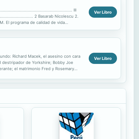
..................................................... III
Ver Libro
....................... 2 Basarab Nicolescu 2.
AEM. El programa de calidad de vida
mundo: Richard Macek, el asesino con cara
Ver Libro
el destripador de Yorkshire; Bobby Joe
inerante; el matrimonio Fred y Rosemary
asesino del...