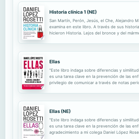
Historia clínica 1 (NE)
San Martín, Perón, Jesús, el Che, Alejandro M
examina en este libro. A través de sus histori
hicieron Historia. Lejos del bronce y del már
clínica es un modo de abordar la historia de l
Ellas
"Este libro indaga sobre diferencias y simili
es una tarea clave en la prevención de las en
privilegio de comunicar a través de notas pe
mayores herramientas para vivir mejor. Es por
Ellas (NE)
"Este libro indaga sobre diferencias y simili
es una tarea clave en la prevención de las en
agradecimiento a mi colega Daniel López Roset
sobre su disciplina y tarea y, a través de es