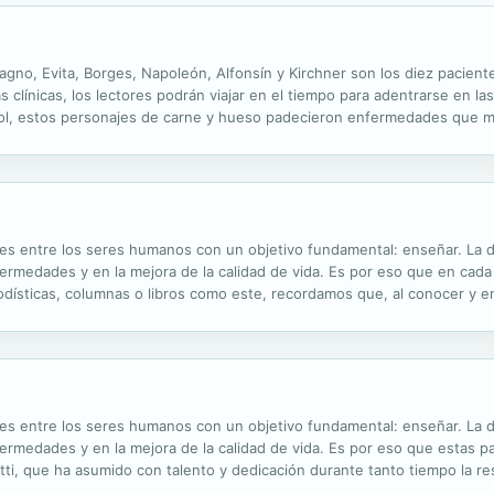
agno, Evita, Borges, Napoleón, Alfonsín y Kirchner son los diez pacient
as clínicas, los lectores podrán viajar en el tiempo para adentrarse en 
mol, estos personajes de carne y hueso padecieron enfermedades que mar
as personas. Implica conocer a ese personaje desde una óptica integral, 
tudes entre los seres humanos con un objetivo fundamental: enseñar. La 
fermedades y en la mejora de la calidad de vida. Es por eso que en ca
riodísticas, columnas o libros como este, recordamos que, al conocer 
 eso que estas palabras iniciales son un reconocimiento y agradecimient
tudes entre los seres humanos con un objetivo fundamental: enseñar. La 
fermedades y en la mejora de la calidad de vida. Es por eso que estas pa
ti, que ha asumido con talento y dedicación durante tanto tiempo la re
to, de prevenir y curar". Del prólogo de FACUNDO MANES "Sería una torpe