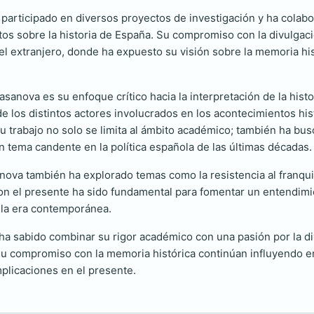
participado en diversos proyectos de investigación y ha colab
 sobre la historia de España. Su compromiso con la divulgación 
l extranjero, donde ha expuesto su visión sobre la memoria hist
sanova es su enfoque crítico hacia la interpretación de la his
e los distintos actores involucrados en los acontecimientos his
 Su trabajo no solo se limita al ámbito académico; también ha bu
un tema candente en la política española de las últimas décadas.
nova también ha explorado temas como la resistencia al franquis
con el presente ha sido fundamental para fomentar un entendimi
 la era contemporánea.
ha sabido combinar su rigor académico con una pasión por la div
y su compromiso con la memoria histórica continúan influyendo 
plicaciones en el presente.