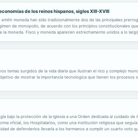
economías de los reinos hispanos, siglos XIII-XVIII
 emitir moneda han sido tradicionalmente dos de las principales prerroga
gimen de monopolio, de acuerdo con los principios constitucionales que
de la moneda. Fisco y moneda aparecen estrechamente unidos a lo largo d
ica fiscal. Este libro recoge los resultados de recientes investigaciones.
nos temas surgidos de la vida diaria que ilustran el rico y complejo mun
etivo de mostrar la importancia tecnologica que tienen los procesos su
cogía bajo la protección de la Iglesia a una Orden dedicada al cuidado de
rma oficial, los Hospitalarios, como una institución religiosa que seguí
sidad de defenderlos llevaría a los hermanos a cumplir un cuarto voto q
ría para siempre el carácter militar y religioso de la Orden que ...