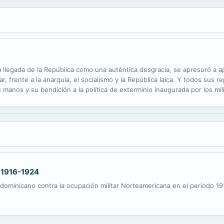
la llegada de la República como una auténtica desgracia, se apresuró a ap
r, frente a la anarquía, el socialismo y la República laica. Y todos su
manos y su bendición a la política de exterminio inaugurada por los mili
bispos acabó el 1 de abril de 1939 con la victoria...
 1916-1924
a dominicano contra la ocupación militar Norteamericana en el período 1