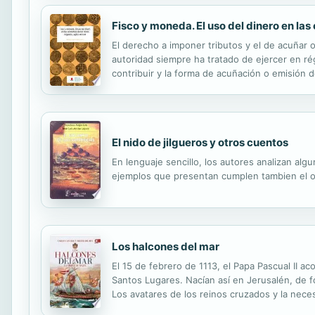
Fisco y moneda. El uso del dinero en las 
El derecho a imponer tributos y el de acuñar o
autoridad siempre ha tratado de ejercer en ré
contribuir y la forma de acuñación o emisión 
monetaria ha sido puesta al servicio de la polít
El nido de jilgueros y otros cuentos
En lenguaje sencillo, los autores analizan algu
ejemplos que presentan cumplen tambien el obj
Los halcones del mar
El 15 de febrero de 1113, el Papa Pascual II a
Santos Lugares. Nacían así en Jerusalén, de fo
Los avatares de los reinos cruzados y la nece
obediencia: el ejercicio de las armas. Determina