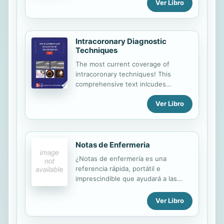
Ver Libro
Intracoronary Diagnostic
Techniques
The most current coverage of
intracoronary techniques! This
comprehensive text inlcudes
detailed information on how to
Ver Libro
perform all intracoronary techniques
including intracardiac ultrasound,
coronary angioscopy, intracoronary
magnetic resonance, and more.
Notas de Enfermeria
¿Notas de enfermería es una
referencia rápida, portátil e
imprescindible que ayudará a las
enfermeras a tener acceso
rápidamente a la información
Ver Libro
referente a tareas y conceptos
básicos de enfermería. ¿Cuando