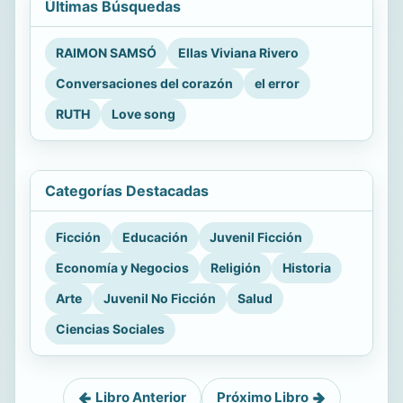
Últimas Búsquedas
RAIMON SAMSÓ
Ellas Viviana Rivero
Conversaciones del corazón
el error
RUTH
Love song
Categorías Destacadas
Ficción
Educación
Juvenil Ficción
Economía y Negocios
Religión
Historia
Arte
Juvenil No Ficción
Salud
Ciencias Sociales
Libro Anterior
Próximo Libro