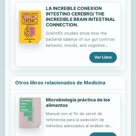
LA INCREIBLE CONEXION
INTESTINO CEREBRO/ THE
INCREDIBLE BRAIN INTESTINAL
CONNECTION.
Scientific studies show how the
bacterial balance of our gut controls
behavior, moods, and cognitive
abilities. The truth of the aphorism
Ver Libro
"we are what we eat" has never
been so clear nor so important for
our daily lives.
Otros libros relacionados de Medicina
Microbiología práctica de los
alimentos
Manual con el fin de servir de
referencia para la selección de
métodos adecuados al análisis de
diversos tipos de alimentos.