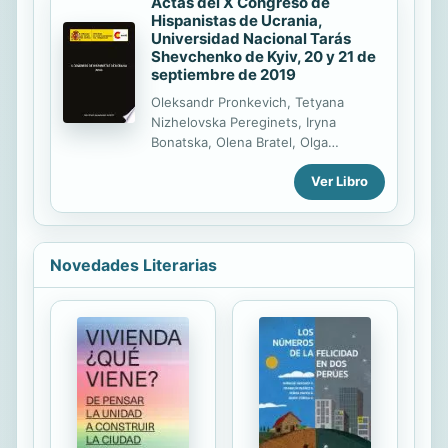
Actas del X Congreso de
Hispanistas de Ucrania,
Universidad Nacional Tarás
Shevchenko de Kyiv, 20 y 21 de
septiembre de 2019
Oleksandr Pronkevich, Tetyana
Nizhelovska Pereginets, Iryna
Bonatska, Olena Bratel, Olga
Mayevska, Oksana Kushnir (eds).
Ver Libro
Actas del X Congreso de Hispanistas
de Ucrania, Universidad Nacional
Tarás Shevchenko de Kyiv, 20 y 21
de septiembre de 2019. Lviv :
Astroliabio Editorial, 2020. El libro
Novedades Literarias
contiene los ensayos dedicados a la
historia de hispanismo en Ucrania y
las ponencias presentadas durante
el X Congreso de Hispanistas de
Ucrania que tuvo lugar en la
Universidad Nacional Tarás
Shevchenko de Kyiv, 20 y 21 de
septiembre de 2019. Las obras
publicadas pueden servir de gran