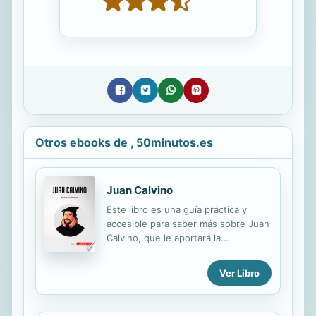
Otros ebooks de , 50minutos.es
Juan Calvino
Este libro es una guía práctica y
accesible para saber más sobre Juan
Calvino, que le aportará la
información esencial y le permitirá
ganar tiempo. En tan solo 50
Ver Libro
minutos, usted podrá: • Conocer en
profundidad la vida de Juan Calvino y
el contexto que la rodea, así como