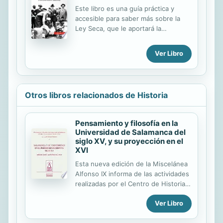
impuestos a los que se ven
Este libro es una guía práctica y
sometidas las Trece Colonias bajo el
accesible para saber más sobre la
yugo británico • Conocer las
Ley Seca, que le aportará la
principales acciones que Franklin
información esencial y le permitirá
lleva a cabo en el ámbito científico,
ganar tiempo. En tan solo 50 minutos
Ver Libro
como la invención del pararrayos, y
usted podrá: • Entender el contexto
en la esfera diplomática, como...
de postguerra en el que se alzan las
voces contar el alcohol y cómo se
organiza el movimiento
Otros libros relacionados de Historia
prohibicionista • Conocer a los jefes
de la mafia de la época, como Al
Capone, que instauraron un clima de
Pensamiento y filosofía en la
terror en grandes ciudades
Universidad de Salamanca del
estadounidenses a través de la
siglo XV, y su proyección en el
extorsión y el contrabando •
XVI
Comprender las repercusiones que
Esta nueva edición de la Miscelánea
tuvo la Ley Seca, que en vez de
Alfonso IX informa de las actividades
frenar la distribución ...
realizadas por el Centro de Historia
Universitaria Alfonso IX (CEHU),
Ver Libro
Centro Propio de la Universidad de
Salamanca, durante el año 2010. Se