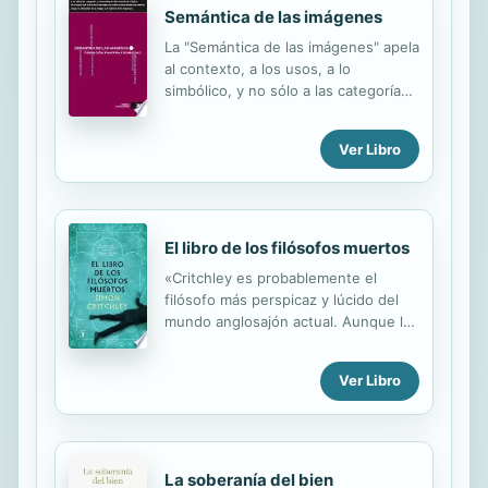
https://xipetotek.iteso.mx/
Semántica de las imágenes
La "Semántica de las imágenes" apela
al contexto, a los usos, a lo
simbólico, y no sólo a las categorías
y taxonomías de tipo estructural o
lógico. Es probable que dos sean las
Ver Libro
razones principales de esta rebeldía
del sentido visual: la plasticidad de la
imagen y el régimen de lo imaginario
El libro de los filósofos muertos
«Critchley es probablemente el
filósofo más perspicaz y lúcido del
mundo anglosajón actual. Aunque lo
haga con humor, tiene algo
realmente serio que decir.» London
Ver Libro
Review of Books «¿La muerte? No
pienso en ella». Si este comentario,
atribuido a Jean-Paul Sartre, es
cierto, entonces él era único entre
los filósofos. Ya que, como Simon
La soberanía del bien