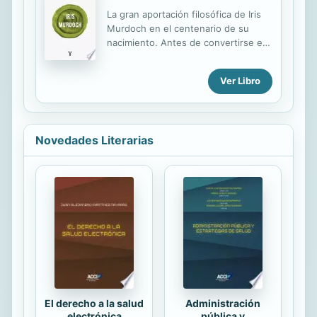
Critchley muestra en este original y
La gran aportación filosófica de Iris
estimulante libro, la cuestión de qué
Murdoch en el centenario de su
puede considerarse un «buena
nacimiento. Antes de convertirse en
muerte» ha sido, desde tiempos muy
la gran novelista que fue, Iris
remotos, la preocupación central de
Murdoch se dedicó intensamente a
la filosofía. Pero ¿qué hay de las
Ver Libro
la filosofía, enfrentándose con
propias muertes de los...
valentía a los círculos analíticos y
existencialistas de la época y
buscando un camino de salida en el
Novedades Literarias
páramo de la posguerra europea.
Especialista en Platón, relacionada
con la escuela de Wittgenstein, pero
siempre radicalmente independiente,
Murdoch reunió en La soberanía del
bien (1970) tres conferencias que
resumen lo que había sido su
investigación filosófica desde la...
El derecho a la salud
Administración
electrónica
pública y