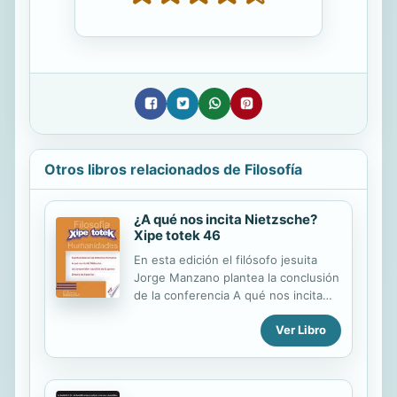
Otros libros relacionados de Filosofía
¿A qué nos incita Nietzsche?
Xipe totek 46
En esta edición el filósofo jesuita
Jorge Manzano plantea la conclusión
de la conferencia A qué nos incita
Nietzsche. No pregunta, provoca.
Ver Libro
Nietzsche nos obliga a autoevaluar
desde las filosofías, ciencias, santos,
grandes ideales, discernimientos
espirituales. Más sobre Xipe totek en