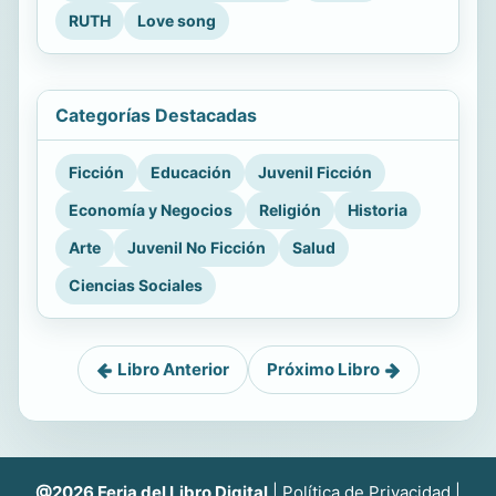
RUTH
Love song
Categorías Destacadas
Ficción
Educación
Juvenil Ficción
Economía y Negocios
Religión
Historia
Arte
Juvenil No Ficción
Salud
Ciencias Sociales
Libro Anterior
Próximo Libro
@2026 Feria del Libro Digital
|
Política de Privacidad
|