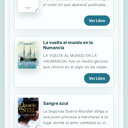
dwells there in Los Almendros.
el order en que apareció publicada
en vida de su autor : Años de
penitencia, Los años sin excusa y
Ver Libro
Cuando las horas veloces."--Book
cover.
La vuelta al mundo en la
Numancia
LA VUELTA AL MUNDO EN LA
«NUMANCIA» fue un hecho glorioso
que renovó en el siglo xix las viejas
proezas de los antiguos navegantes
Ver Libro
españoles. Considerada en su
momento la joya de la Armada, esta
fragata blindada fue destinada de
inmediato a la «Guerra del Pacífico»,
en la que participó destacadamente.
Sangre azul
Dañada y desprovista de carbón,
La Segunda Guerra Mundial obliga a
acabó circunnavegando el globo
una joven princesa a marcharse a un
desde allí. Galdós describe en este
lugar donde el amor cambiará su vida
episodio la vida marinera, así como