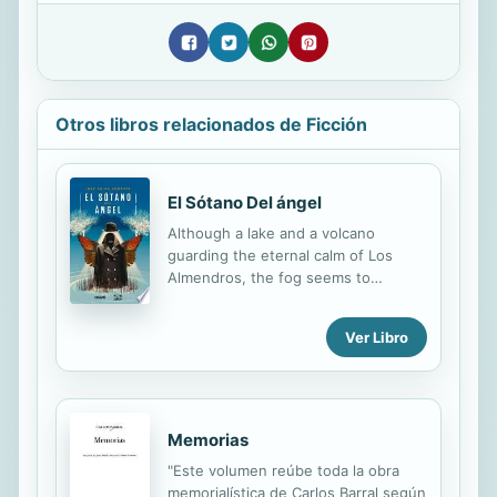
Otros libros relacionados de Ficción
El Sótano Del ángel
Although a lake and a volcano
guarding the eternal calm of Los
Almendros, the fog seems to
facilitate the unheard. Leonidas
Parajón, often hear the voice of the
Ver Libro
dead, falls for a young man who has
his feet on the ground but collects
porcelain angels. The strength of
this obsession will lead you to
wonder what a man should do,
Memorias
besides always wear black, to stalk
"Este volumen reúbe toda la obra
and steal a real angel, one who
memorialística de Carlos Barral según