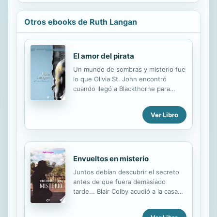
Otros ebooks de Ruth Langan
El amor del pirata
Un mundo de sombras y misterio fue
lo que Olivia St. John encontró
cuando llegó a Blackthorne para
trabajar como institutriz. Sin
embargo, ella estaba decidida a
Ver Libro
desentrañar los secretos que
escondía la mansión del enigmático
lord Quenton Stamford para sacarle
de aquel mundo de tinieblas.
Quenton Stamford había jurado no
Envueltos en misterio
volver a confiar en una mujer, hasta
Juntos debían descubrir el secreto
que Olivia St. John entró en su vida.
antes de que fuera demasiado
Su espíritu de lucha le hizo despertar
tarde... Blair Colby acudió a la casa
de una pesadilla... ¿Pero podría
de campo de su difunta tía con la
seguir su ejemplo y volver a
intención de pasar un nostálgico
aprender a vivir... y a amar?