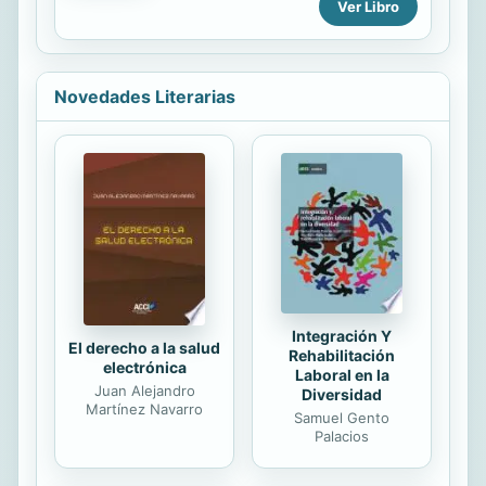
bordo de un barco que recorría el
Ver Libro
ilusiones desde que, en los años
río. Pero ése era el menor de sus
cuarenta, abandonó su modesta
problemas desde que el ...
carrera de cantante por un
matrimonio muy alejado del
Novedades Literarias
romanticismo que predicaban las
canciones y películas de la época.
Una vida en busca de amor y de
verdaderos afectos en la que una
extravagante mujer, la glamurosa y
egocéntrica Julia, acaba
convirtiéndose en una influencia sutil
pero constante. Ya en la madurez,
en un mundo nuevo que parece...
Integración Y
El derecho a la salud
Rehabilitación
electrónica
Laboral en la
Juan Alejandro
Diversidad
Martínez Navarro
Samuel Gento
Palacios