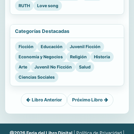
RUTH
Love song
Categorías Destacadas
Ficción
Educación
Juvenil Ficción
Economía y Negocios
Religión
Historia
Arte
Juvenil No Ficción
Salud
Ciencias Sociales
Libro Anterior
Próximo Libro
@2026 Feria del Libro Digital
|
Política de Privacidad
|